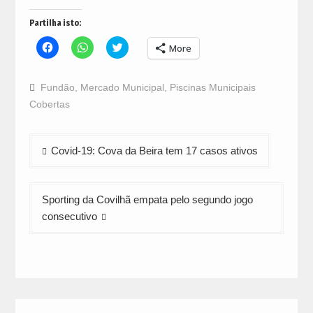
Partilha isto:
Click
Click
Click
More
to
to
to
share
share
share
on
on
on
Facebook
WhatsApp
Twitter
Fundão
,
Mercado Municipal
,
Piscinas Municipais
(Opens
(Opens
(Opens
in
in
in
Cobertas
new
new
new
window)
window)
window)
Navegação
Covid-19: Cova da Beira tem 17 casos ativos
de
artigos
Sporting da Covilhã empata pelo segundo jogo
consecutivo