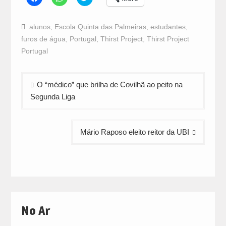
to
to
to
share
share
share
on
on
on
Facebook
WhatsApp
Twitter
alunos
,
Escola Quinta das Palmeiras
,
estudantes
,
(Opens
(Opens
(Opens
in
in
in
furos de água
,
Portugal
,
Thirst Project
,
Thirst Project
new
new
new
window)
window)
window)
Portugal
Navegação
O “médico” que brilha de Covilhã ao peito na
de
Segunda Liga
artigos
Mário Raposo eleito reitor da UBI
No Ar