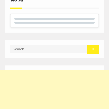
Search
for: