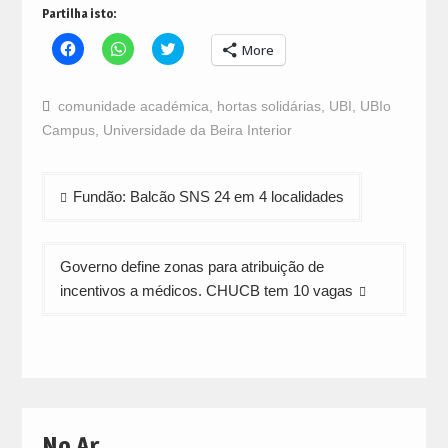
Partilha isto:
Click
Click
Click
More
to
to
to
share
share
share
on
on
on
Facebook
WhatsApp
Twitter
comunidade académica
,
hortas solidárias
,
UBI
,
UBIo
(Opens
(Opens
(Opens
in
in
in
Campus
,
Universidade da Beira Interior
new
new
new
window)
window)
window)
Navegação
Fundão: Balcão SNS 24 em 4 localidades
de
artigos
Governo define zonas para atribuição de
incentivos a médicos. CHUCB tem 10 vagas
No Ar