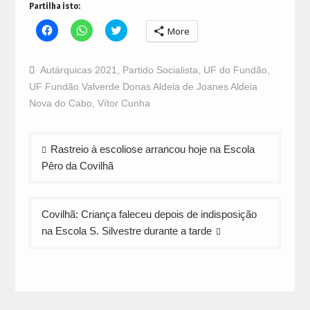
Partilha isto:
Click
Click
Click
More
to
to
to
share
share
share
on
on
on
Facebook
WhatsApp
Twitter
Autárquicas 2021
,
Partido Socialista
,
UF do Fundão
,
(Opens
(Opens
(Opens
in
in
in
UF Fundão Valverde Donas Aldeia de Joanes Aldeia
new
new
new
window)
window)
window)
Nova do Cabo
,
Vítor Cunha
Navegação
Rastreio à escoliose arrancou hoje na Escola
de
Pêro da Covilhã
artigos
Covilhã: Criança faleceu depois de indisposição
na Escola S. Silvestre durante a tarde