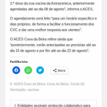
2.ª dose da sua vacina da Astrazeneca, anteriormente
agendadas até ao dia 08 de agosto”, informa o ACES.
O agendamento será feito “para um horário especifico e
dias próprios, de forma a facilitar o funcionamento dos
CVC e dar uma melhor resposta aos utentes”.
O ACES Cova da Beira refere ainda que
“posteriormente, serão antecipadas as previstas até ao
dia 15 de agosto e por fim até ao dia 22 de agosto”.
Partilha isto:
Click
Click
Click
More
to
to
to
share
share
share
on
on
on
Facebook
WhatsApp
Twitter
ACES Cova da Beira
,
Cova da Beira
,
Covid-19
,
(Opens
(Opens
(Opens
in
in
in
Vacinação
,
vacinas
new
new
new
window)
window)
window)
Navegação
Entidades assinam protocolo colaborativo para