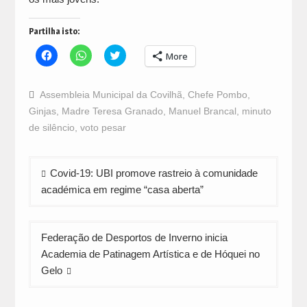
Partilha isto:
Click
Click
Click
More
to
to
to
share
share
share
on
on
on
Facebook
WhatsApp
Twitter
Assembleia Municipal da Covilhã
,
Chefe Pombo
,
(Opens
(Opens
(Opens
in
in
in
Ginjas
,
Madre Teresa Granado
,
Manuel Brancal
,
minuto
new
new
new
window)
window)
window)
de silêncio
,
voto pesar
Navegação
Covid-19: UBI promove rastreio à comunidade
de
académica em regime “casa aberta”
artigos
Federação de Desportos de Inverno inicia
Academia de Patinagem Artística e de Hóquei no
Gelo