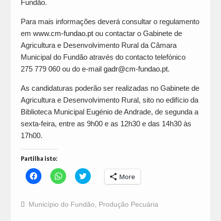
Fundão.
Para mais informações deverá consultar o regulamento
em
www.cm-fundao.pt
ou contactar o Gabinete de
Agricultura e Desenvolvimento Rural da Câmara
Municipal do Fundão através do contacto telefónico
275 779 060 ou do e-mail
gadr@cm-fundao.pt
.
As candidaturas poderão ser realizadas no Gabinete de
Agricultura e Desenvolvimento Rural, sito no edifício da
Biblioteca Municipal Eugénio de Andrade, de segunda a
sexta-feira, entre as 9h00 e as 12h30 e das 14h30 às
17h00.
Partilha isto:
Click
Click
Click
More
to
to
to
share
share
share
on
on
on
Facebook
WhatsApp
Twitter
Município do Fundão
,
Produção Pecuária
(Opens
(Opens
(Opens
in
in
in
new
new
new