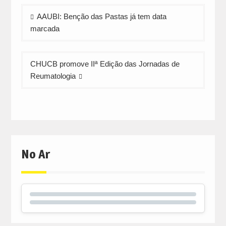
window)
window)
window)
Navegação
AAUBI: Benção das Pastas já tem data
de
marcada
artigos
CHUCB promove IIª Edição das Jornadas de
Reumatologia
No Ar