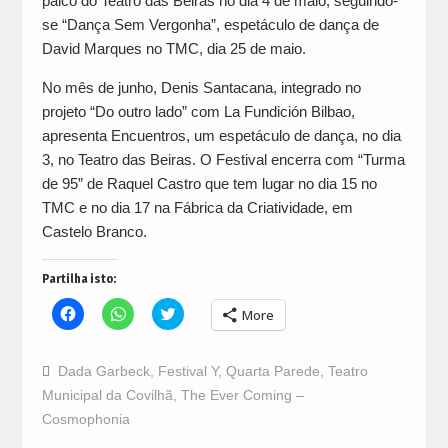
palco do Teatro das Beiras no dia 4 de maio, seguindo-
se “Dança Sem Vergonha”, espetáculo de dança de
David Marques no TMC, dia 25 de maio.
No mês de junho, Denis Santacana, integrado no
projeto “Do outro lado” com La Fundición Bilbao,
apresenta Encuentros, um espetáculo de dança, no dia
3, no Teatro das Beiras. O Festival encerra com “Turma
de 95” de Raquel Castro que tem lugar no dia 15 no
TMC e no dia 17 na Fábrica da Criatividade, em
Castelo Branco.
Partilha isto:
Click
Click
Click
More
to
to
to
share
share
share
on
on
on
Facebook
WhatsApp
Twitter
Dada Garbeck
,
Festival Y
,
Quarta Parede
,
Teatro
(Opens
(Opens
(Opens
in
in
in
Municipal da Covilhã
,
The Ever Coming –
new
new
new
window)
window)
window)
Cosmophonia