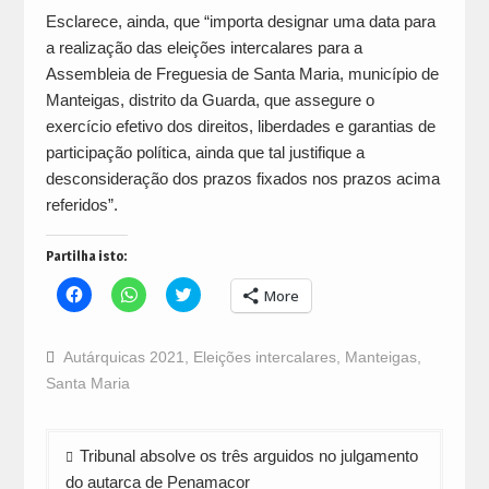
Esclarece, ainda, que “importa designar uma data para
a realização das eleições intercalares para a
Assembleia de Freguesia de Santa Maria, município de
Manteigas, distrito da Guarda, que assegure o
exercício efetivo dos direitos, liberdades e garantias de
participação política, ainda que tal justifique a
desconsideração dos prazos fixados nos prazos acima
referidos”.
Partilha isto:
Click
Click
Click
More
to
to
to
share
share
share
on
on
on
Facebook
WhatsApp
Twitter
Autárquicas 2021
,
Eleições intercalares
,
Manteigas
,
(Opens
(Opens
(Opens
in
in
in
Santa Maria
new
new
new
window)
window)
window)
Navegação
Tribunal absolve os três arguidos no julgamento
de
do autarca de Penamacor