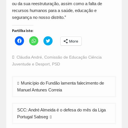
ou da sua reestruturação, assim como a falta de
recursos humanos para a saúde, educação e
segurança no nosso distrito.”
Partilha isto:
Click
Click
Click
More
to
to
to
share
share
share
on
on
on
Facebook
WhatsApp
Twitter
Cláudia André
,
Comissão de Educação Ciência
(Opens
(Opens
(Opens
in
in
in
Juventude e Desport
,
PSD
new
new
new
window)
window)
window)
Navegação
Município do Fundão lamenta falecimento de
de
Manuel Antunes Correia
artigos
SCC: André Almeida é o defesa do mês da Liga
Portugal Sabseg