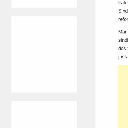
Fale
Sind
refo
Manu
sind
dos 
just