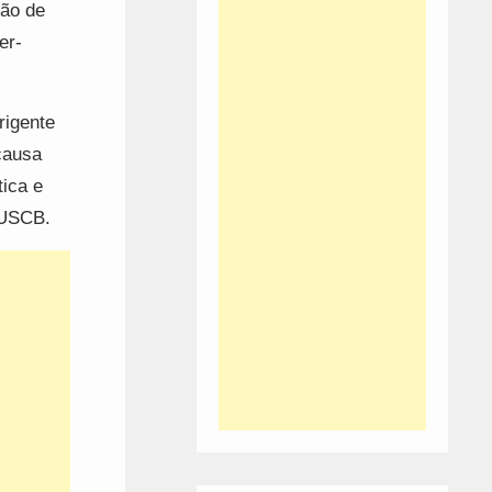
ião de
er-
rigente
 causa
tica e
 USCB.