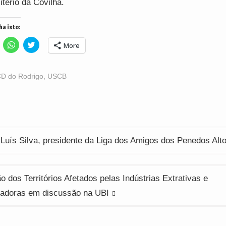
tério da Covilhã.
ha isto:
lick
Click
Click
More
o
to
to
hare
share
share
n
on
on
acebook
WhatsApp
Twitter
Opens
(Opens
(Opens
D do Rodrigo
,
USCB
n
in
in
ew
new
new
indow)
window)
window)
ção
Luís Silva, presidente da Liga dos Amigos dos Penedos Alt
o dos Territórios Afetados pelas Indústrias Extrativas e
adoras em discussão na UBI