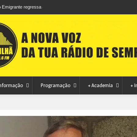
rtosendo a 14 de
Habitação a custos controlados em Manteig
para fase final sem risco de penalizações
nformação
Programação
+ Academia
+ I