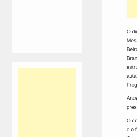
O di
Mesa
Beir
Bran
estr
autá
Freg
Atua
presi
O co
e o 