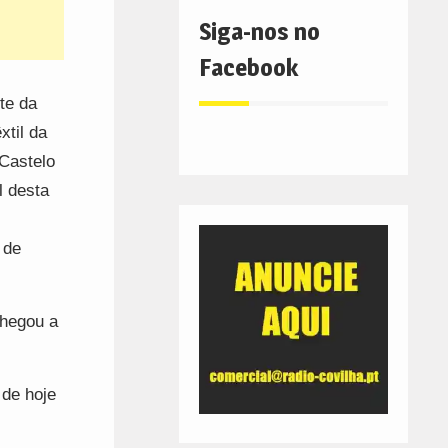
Siga-nos no
Facebook
te da
xtil da
 Castelo
l desta
 de
chegou a
 de hoje