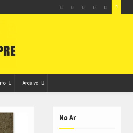
as avança
Centum Cellas entra na fase decisiva das Novas 7
Maravilhas de Portugal
Facebook
Instagram
Twitter
RSS
No
RCC
RCC
Ar
nfo
Arquivo
No Ar