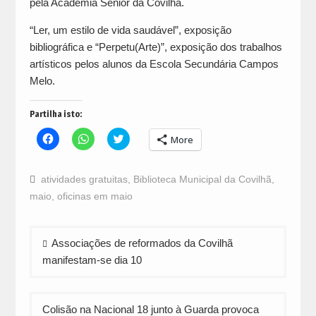
pela Academia Sénior da Covilhã.
“Ler, um estilo de vida saudável”, exposição
bibliográfica e “Perpetu(Arte)”, exposição dos trabalhos
artísticos pelos alunos da Escola Secundária Campos
Melo.
Partilha isto:
Click
Click
Click
More
to
to
to
share
share
share
on
on
on
Facebook
WhatsApp
Twitter
atividades gratuitas
,
Biblioteca Municipal da Covilhã
,
(Opens
(Opens
(Opens
in
in
in
maio
,
oficinas em maio
new
new
new
window)
window)
window)
Navegação
Associações de reformados da Covilhã
de
manifestam-se dia 10
artigos
Colisão na Nacional 18 junto à Guarda provoca