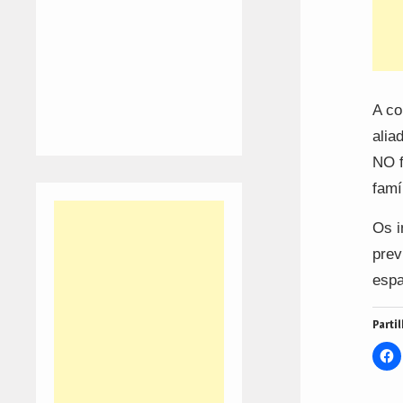
A co
alia
NO f
famí
Os i
prev
espa
Partil
C
t
s
o
F