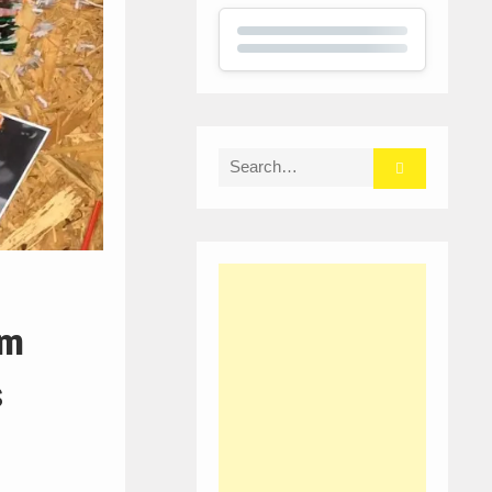
Search
for:
om
s