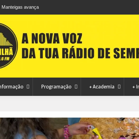
m Manteigas avança
Centum Cellas entra na fase decisiva das No
izações
Maravilhas de Portugal
nformação
Programação
+ Academia
+ I