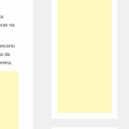
ia
ivas na
oncerto
ão da
reira.