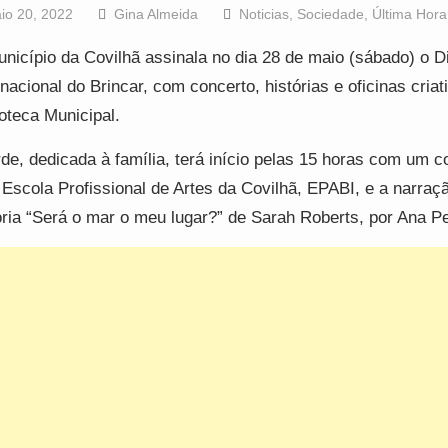
io 20, 2022
Gina Almeida
Noticias
,
Sociedade
,
Última Hora
nicípio da Covilhã assinala no dia 28 de maio (sábado) o D
rnacional do Brincar, com concerto, histórias e oficinas criat
ioteca Municipal.
rde, dedicada à família, terá início pelas 15 horas com um c
 Escola Profissional de Artes da Covilhã, EPABI, e a narraç
ória “Será o mar o meu lugar?” de Sarah Roberts, por Ana Pe