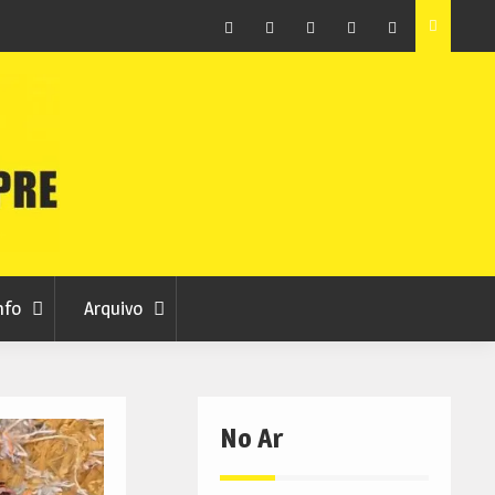
vas 7
Sporting da Covilhã entra na Liga 3 com vitória por 2-0
frente ao UD Santarém
Facebook
Instagram
Twitter
RSS
No
RCC
RCC
Ar
nfo
Arquivo
No Ar