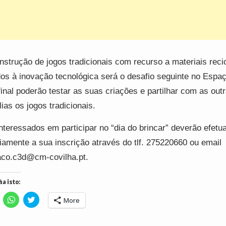
nstrução de jogos tradicionais com recurso a materiais reci
dos à inovação tecnológica será o desafio seguinte no Espa
inal poderão testar as suas criações e partilhar com as out
lias os jogos tradicionais.
nteressados em participar no “dia do brincar” deverão efetu
iamente a sua inscrição através do tlf. 275220660 ou email
co.c3d@cm-covilha.pt.
ha isto:
lick
Click
Click
More
o
to
to
hare
share
share
n
on
on
acebook
WhatsApp
Twitter