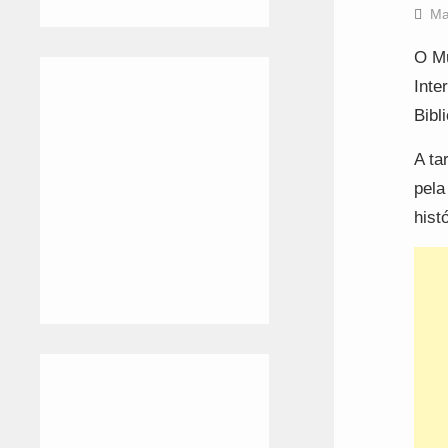
Ma
O Mu
Inte
Bibl
A ta
pela
hist