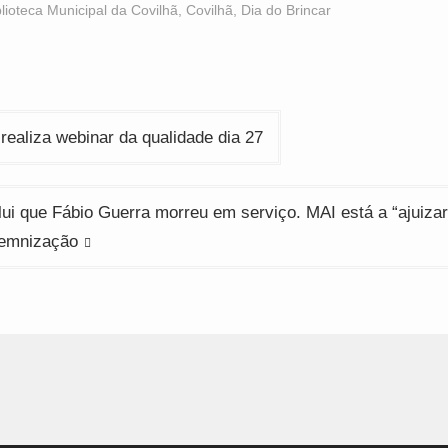
Opens
(Opens
(Opens
blioteca Municipal da Covilhã
,
Covilhã
,
Dia do Brincar
n
in
in
ew
new
new
indow)
window)
window)
ção
ealiza webinar da qualidade dia 27
ui que Fábio Guerra morreu em serviço. MAI está a “ajuiza
ndemnização