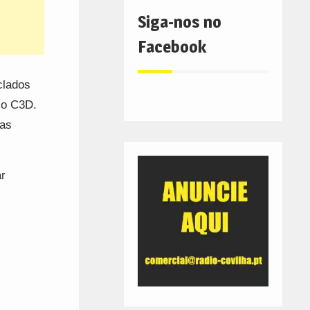
Siga-nos no
Facebook
clados
ço C3D.
ras
ar