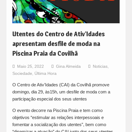
Utentes do Centro de Ativ’Idades
apresentam desfile de moda na
Piscina Praia da Covilhã
Maio 25, 2022
Gina Almeida
Noticias
,
Sociedade
,
Última Hora
O Centro de Ativ’Idades (CAI) da Covilhã promove
domingo, dia 29, às15h, um desfile de moda com a
participação especial dos seus utentes
O evento decorre na Piscina Praia e tem como
objetivos “estimular as relações interpessoais e
fomentar a socialização dos utentes”, bem como
“dinamizar a atuação” do CAI junto dos seus utentes,