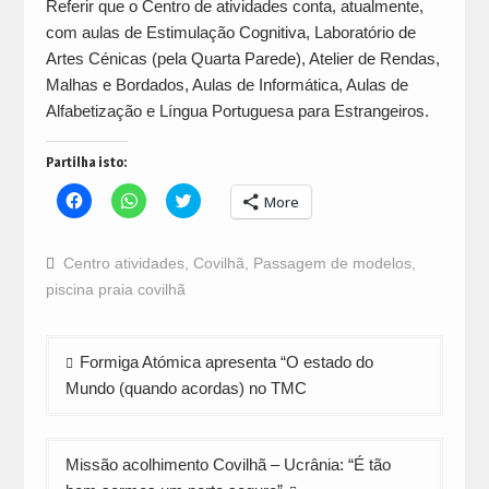
Referir que o Centro de atividades conta, atualmente,
com aulas de Estimulação Cognitiva, Laboratório de
Artes Cénicas (pela Quarta Parede), Atelier de Rendas,
Malhas e Bordados, Aulas de Informática, Aulas de
Alfabetização e Língua Portuguesa para Estrangeiros.
Partilha isto:
Click
Click
Click
More
to
to
to
share
share
share
on
on
on
Facebook
WhatsApp
Twitter
Centro atividades
,
Covilhã
,
Passagem de modelos
,
(Opens
(Opens
(Opens
in
in
in
piscina praia covilhã
new
new
new
window)
window)
window)
Navegação
Formiga Atómica apresenta “O estado do
de
Mundo (quando acordas) no TMC
artigos
Missão acolhimento Covilhã – Ucrânia: “É tão