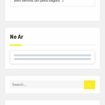
bom sermos um porto seguro”
No Ar
Search
for: