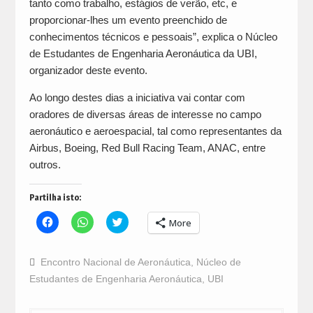
tanto como trabalho, estágios de verão, etc, e
proporcionar-lhes um evento preenchido de
conhecimentos técnicos e pessoais”, explica o Núcleo
de Estudantes de Engenharia Aeronáutica da UBI,
organizador deste evento.
Ao longo destes dias a iniciativa vai contar com
oradores de diversas áreas de interesse no campo
aeronáutico e aeroespacial, tal como representantes da
Airbus, Boeing, Red Bull Racing Team, ANAC, entre
outros.
Partilha isto:
Click
Click
Click
More
to
to
to
share
share
share
on
on
on
Facebook
WhatsApp
Twitter
Encontro Nacional de Aeronáutica
,
Núcleo de
(Opens
(Opens
(Opens
in
in
in
Estudantes de Engenharia Aeronáutica
,
UBI
new
new
new
window)
window)
window)