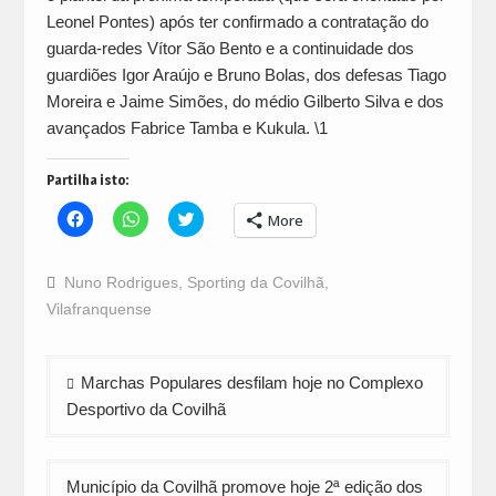
Leonel Pontes) após ter confirmado a contratação do
guarda-redes Vítor São Bento e a continuidade dos
guardiões Igor Araújo e Bruno Bolas, dos defesas Tiago
Moreira e Jaime Simões, do médio Gilberto Silva e dos
avançados Fabrice Tamba e Kukula. \1
Partilha isto:
Click
Click
Click
More
to
to
to
share
share
share
on
on
on
Facebook
WhatsApp
Twitter
Nuno Rodrigues
,
Sporting da Covilhã
,
(Opens
(Opens
(Opens
in
in
in
Vilafranquense
new
new
new
window)
window)
window)
Navegação
Marchas Populares desfilam hoje no Complexo
de
Desportivo da Covilhã
artigos
Município da Covilhã promove hoje 2ª edição dos