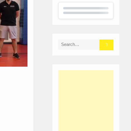
Search
for:
I