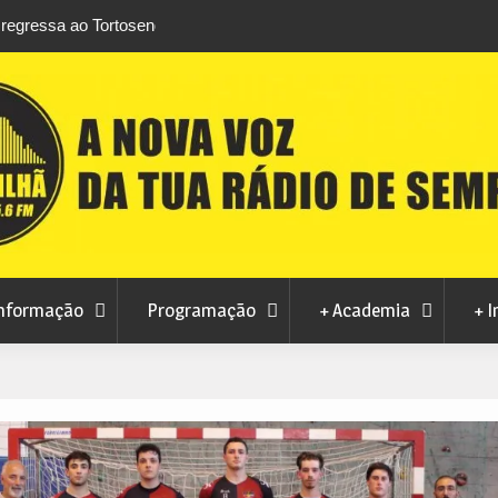
rtosendo a 14 de
Habitação a custos controlados em Manteig
para fase final sem risco de penalizações
nformação
Programação
+ Academia
+ I