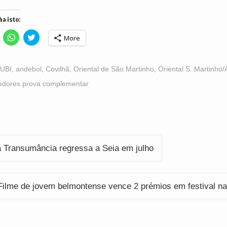
ha isto:
lick
Click
Click
More
o
to
to
hare
share
share
n
on
on
acebook
WhatsApp
Twitter
Opens
(Opens
(Opens
UBI
,
andebol
,
Covilhã
,
Oriental de São Martinho
,
Oriental S. Martinho
n
in
in
ew
new
new
edores prova complementar
indow)
window)
window)
ção
a Transumância regressa a Seia em julho
Filme de jovem belmontense vence 2 prémios em festival na