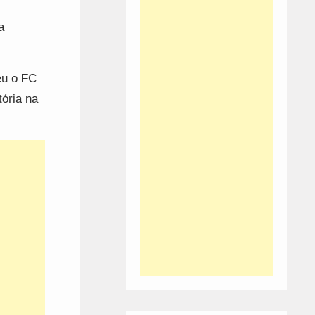
a
eu o FC
ória na