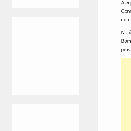
A eq
Comp
comp
No ú
Bom 
prov