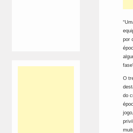
“Uma
equi
por 
époc
algu
fase
O tr
dest
do c
époc
jogo
priv
muit