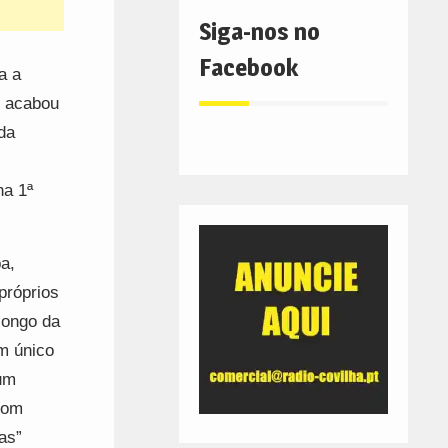
Siga-nos no
Facebook
a a
, acabou
da
na 1ª
a,
próprios
longo da
m único
 um
com
as”