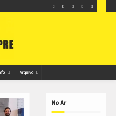
as avança
Centum Cellas entra na fase decisiva das Novas 7
Maravilhas de Portugal
Facebook
Instagram
Twitter
RSS
No
RCC
RCC
Ar
nfo
Arquivo
No Ar