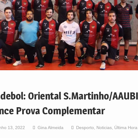
debol: Oriental S.Martinho/AAUB
nce Prova Complementar
nho 13, 2022
Gina Almeida
Desporto
,
Noticias
,
Última Hora