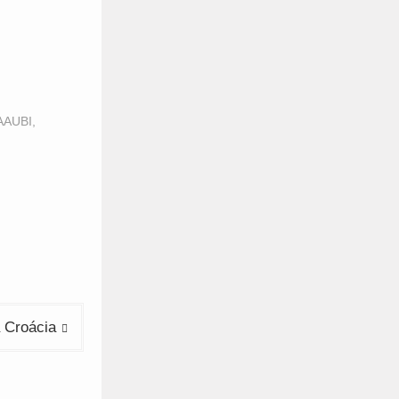
/AAUBI
,
 Croácia