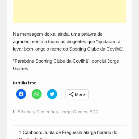
Na mensagem deixa, ainda, uma palavra de
agradecimento a todos os dirigentes que “ajudaram a
levar bem longe o nome do Sporting Clube da Covilhã”.
“Parabéns Sporting Clube da Covilhã”, conclui Jorge
Gomes
Partilha isto:
Click
Click
Click
More
to
to
to
share
share
share
on
on
on
Facebook
WhatsApp
Twitter
99 anos
,
Centenário
,
Jorge Gomes
,
SCC
(Opens
(Opens
(Opens
in
in
in
new
new
new
window)
window)
window)
Navegação
Canhoso: Junta de Freguesia alarga horário do
de