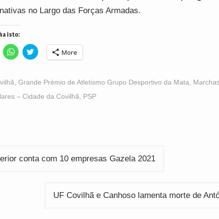
rnativas no Largo das Forças Armadas.
ha isto:
lick
Click
Click
More
o
to
to
hare
share
share
n
on
on
acebook
WhatsApp
Twitter
Opens
(Opens
(Opens
vilhã
,
Grande Prémio de Atletismo Grupo Desportivo da Mata
,
Marcha
n
in
in
ew
new
new
ares – Cidade da Covilhã
,
PSP
indow)
window)
window)
ção
nterior conta com 10 empresas Gazela 2021
UF Covilhã e Canhoso lamenta morte de Antó