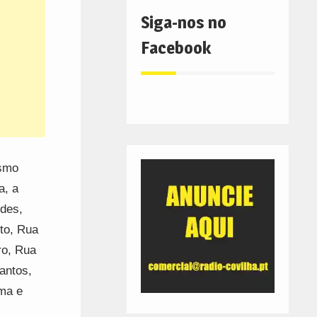
Siga-nos no
Facebook
ismo
a, a
ldes,
nto, Rua
ro, Rua
antos,
ma e