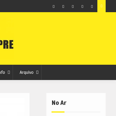
ção que
Covilhã avança com a desmaterialização do Arquivo
Municipal
Facebook
Instagram
Twitter
RSS
No
RCC
RCC
Ar
nfo
Arquivo
No Ar