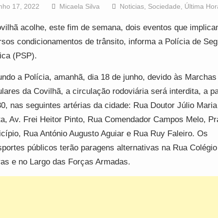
nho 17, 2022
Micaela Silva
Noticias
,
Sociedade
,
Última Hor
vilhã acolhe, este fim de semana, dois eventos que implic
rsos condicionamentos de trânsito, informa a Polícia de Se
ica (PSP).
ndo a Polícia, amanhã, dia 18 de junho, devido às Marchas
lares da Covilhã, a circulação rodoviária será interdita, a pa
0, nas seguintes artérias da cidade: Rua Doutor Júlio Maria
a, Av. Frei Heitor Pinto, Rua Comendador Campos Melo, Pr
cípio, Rua António Augusto Aguiar e Rua Ruy Faleiro. Os
sportes públicos terão paragens alternativas na Rua Colégio
ras e no Largo das Forças Armadas.