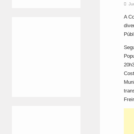
Ju
A Co
dive
Públ
Segu
Popu
20h3
Cost
Muni
tran
Frei