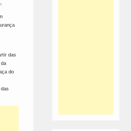
a
am
gurança
rtir das
 da
aça do
 das