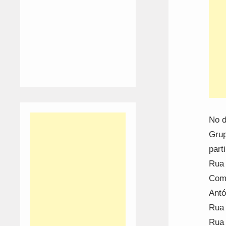
No d
Grup
part
Rua 
Come
Antó
Rua 
Rua 