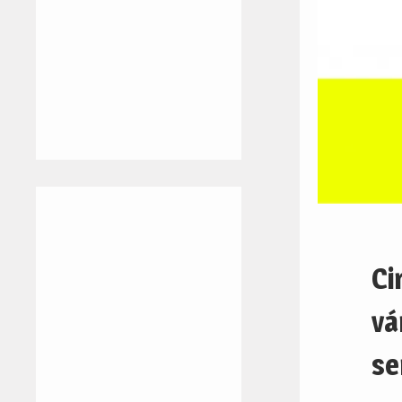
Ci
vá
s