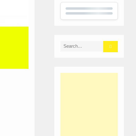
Search
for: