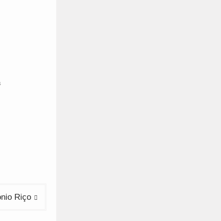
s
nio Riço