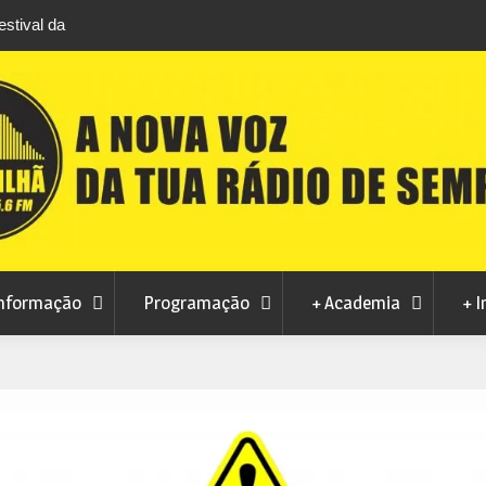
stival da
Feira Terras do Lince prepara futuro após edi
levou milhares de visitantes a Penamacor
nformação
Programação
+ Academia
+ I