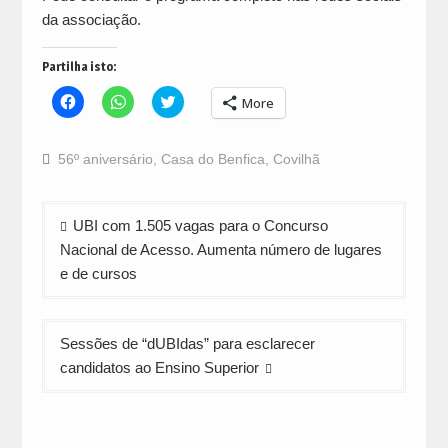
da associação.
Partilha isto:
Click
Click
Click
More
to
to
to
share
share
share
on
on
on
Facebook
WhatsApp
Twitter
56º aniversário
,
Casa do Benfica
,
Covilhã
(Opens
(Opens
(Opens
in
in
in
new
new
new
window)
window)
window)
Navegação
UBI com 1.505 vagas para o Concurso
de
Nacional de Acesso. Aumenta número de lugares
artigos
e de cursos
Sessões de “dUBIdas” para esclarecer
candidatos ao Ensino Superior