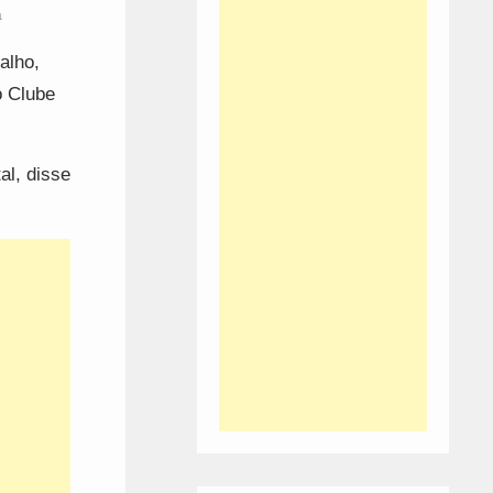
a
alho,
o Clube
l, disse