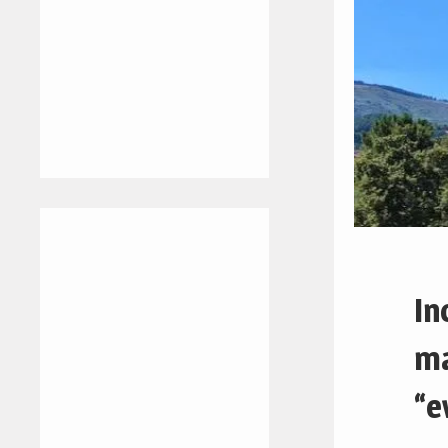
In
ma
“e