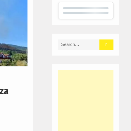
Search
for:
iza