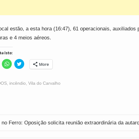
ocal estão, a esta hora (16:47), 61 operacionais, auxiliados 
uras e 4 meios aéreos.
ha isto:
lick
Click
Click
More
o
to
to
hare
share
share
n
on
on
acebook
WhatsApp
Twitter
Opens
(Opens
(Opens
DOS
,
incêndio
,
Vila do Carvalho
n
in
in
ew
new
new
indow)
window)
window)
ção
 no Ferro: Oposição solicita reunião extraordinária da autar