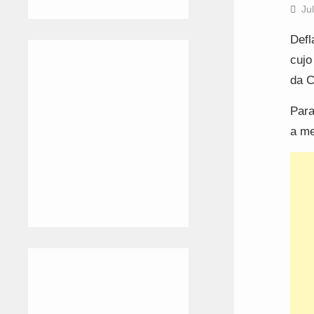
Ju
Defl
cujo
da C
Para
a me