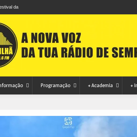
l da
Feira Terras do Lince prepara futuro após edição q
levou milhares de visitantes a Penamacor
nformação
Programação
+ Academia
+ I