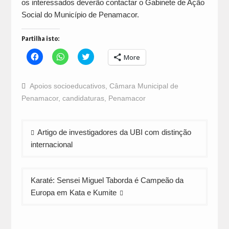
os interessados deverão contactar o Gabinete de Ação
Social do Município de Penamacor.
Partilha isto:
Click
Click
Click
More
to
to
to
share
share
share
on
on
on
Facebook
WhatsApp
Twitter
Apoios socioeducativos
,
Câmara Municipal de
(Opens
(Opens
(Opens
in
in
in
Penamacor
,
candidaturas
,
Penamacor
new
new
new
window)
window)
window)
Navegação
Artigo de investigadores da UBI com distinção
de
internacional
artigos
Karaté: Sensei Miguel Taborda é Campeão da
Europa em Kata e Kumite