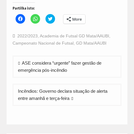
Partilha isto:
Click
Click
Click
More
to
to
to
share
share
share
on
on
on
Facebook
WhatsApp
Twitter
2022/2023
,
Academia de Futsal GD Mata/AAUBI
,
(Opens
(Opens
(Opens
in
in
in
Campeonato Nacional de Futsal
,
GD Mata/AAUBI
new
new
new
window)
window)
window)
Navegação
ASE considera “urgente” fazer gestão de
de
emergência pós-incêndio
artigos
Incêndios: Governo declara situação de alerta
entre amanhã e terça-feira