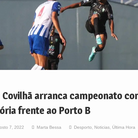
 Covilhã arranca campeonato c
tória frente ao Porto B
osto 7, 2022
Marta Bessa
Desporto
,
Noticias
,
Última Hora