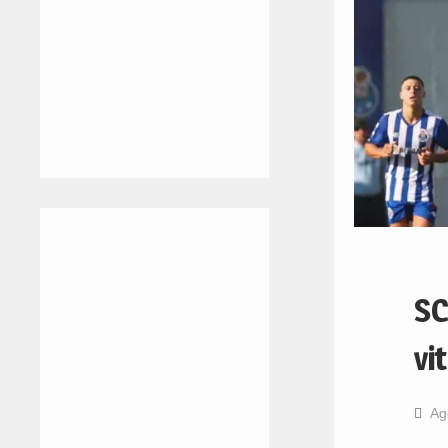
SC
vi
Ag