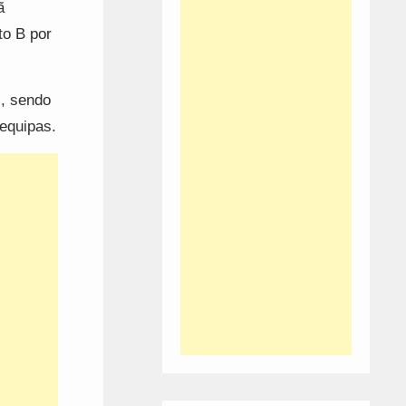
ã
to B por
s, sendo
 equipas.