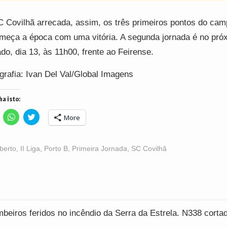
 Covilhã arrecada, assim, os três primeiros pontos do ca
meça a época com uma vitória. A segunda jornada é no pró
do, dia 13, às 11h00, frente ao Feirense.
grafia: Ivan Del Val/Global Imagens
ha isto:
lick
Click
Click
More
o
to
to
hare
share
share
n
on
on
acebook
WhatsApp
Twitter
Opens
(Opens
(Opens
lberto
,
II Liga
,
Porto B
,
Primeira Jornada
,
SC Covilhã
n
in
in
ew
new
new
indow)
window)
window)
ção
beiros feridos no incêndio da Serra da Estrela. N338 corta