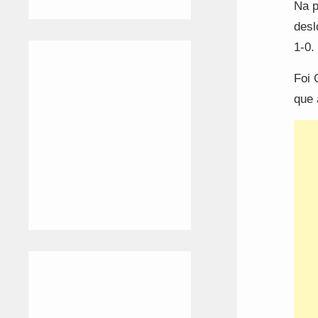
Na p
desl
1-0.
Foi 
que 