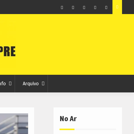
raia
Município de Belmonte alerta para tentativa de fraude
em nome da autarquia
Facebook
Instagram
Twitter
RSS
No
RCC
RCC
Ar
nfo
Arquivo
No Ar