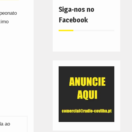
Siga-nos no
mpeonato
Facebook
ximo
da ao