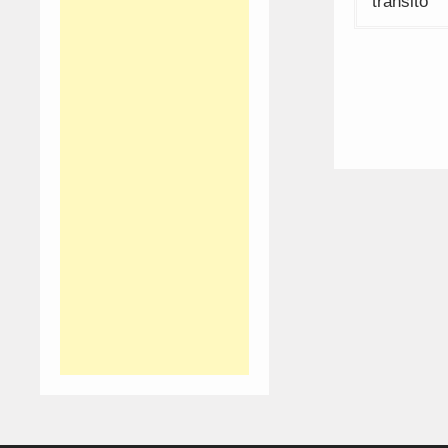
de
trânsito
artigos