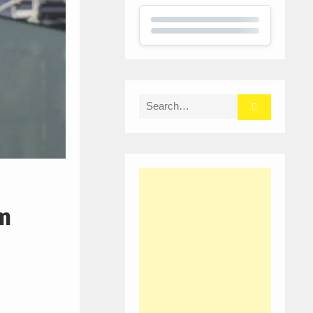
Search
for:
om