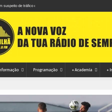
áfico de droga com
Unhais da Serra estreia Sound Sessions na p
fluvial este fim de semana
nformação
Programação
+ Academia
+ I