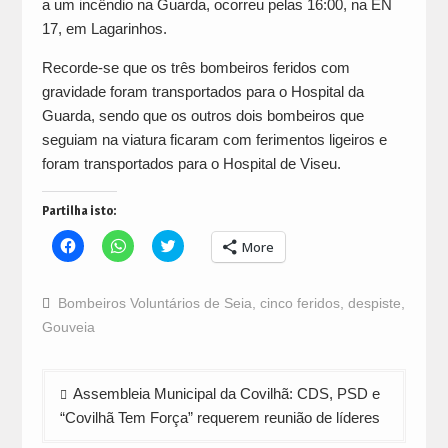
a um incêndio na Guarda, ocorreu pelas 16:00, na EN
17, em Lagarinhos.
Recorde-se que os três bombeiros feridos com
gravidade foram transportados para o Hospital da
Guarda, sendo que os outros dois bombeiros que
seguiam na viatura ficaram com ferimentos ligeiros e
foram transportados para o Hospital de Viseu.
Partilha isto:
Click
Click
Click
More
to
to
to
share
share
share
on
on
on
Facebook
WhatsApp
Twitter
Bombeiros Voluntários de Seia
,
cinco feridos
,
despiste
,
(Opens
(Opens
(Opens
in
in
in
Gouveia
new
new
new
window)
window)
window)
Navegação
Assembleia Municipal da Covilhã: CDS, PSD e
de
“Covilhã Tem Força” requerem reunião de líderes
artigos