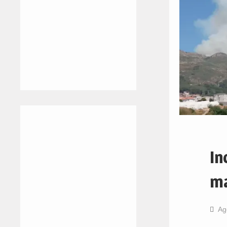
In
ma
Ag