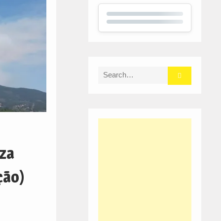
Search
for:
iza
ção)