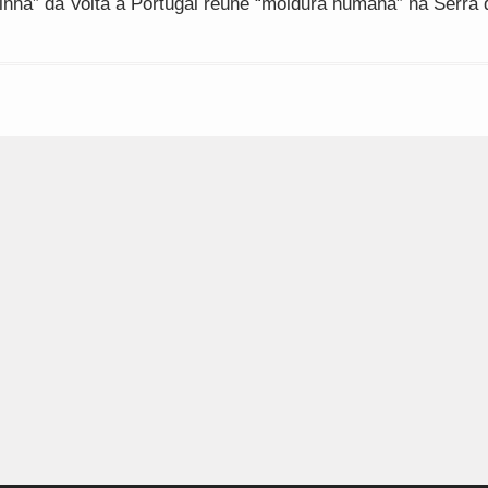
inha” da Volta a Portugal reúne “moldura humana” na Serra 