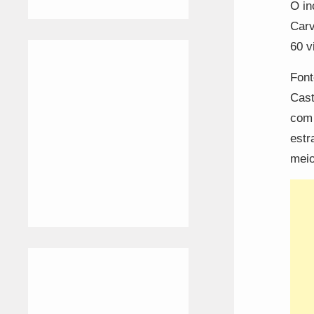
O in
Carv
60 v
Font
Cast
com 
estr
meio