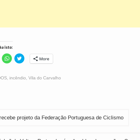
ha isto:
lick
Click
Click
More
o
to
to
hare
share
share
n
on
on
acebook
WhatsApp
Twitter
Opens
(Opens
(Opens
DOS
,
incêndio
,
Vila do Carvalho
n
in
in
ew
new
new
indow)
window)
window)
ção
recebe projeto da Federação Portuguesa de Ciclismo