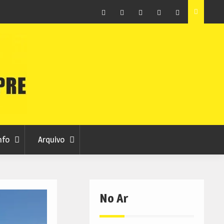
ção que
Covilhã avança com a desmaterialização do Arquivo
Municipal
Facebook
Instagram
Twitter
RSS
No
RCC
RCC
Ar
nfo
Arquivo
No Ar