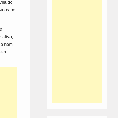
Vila do
iados por
e
 ativa,
co nem
ais