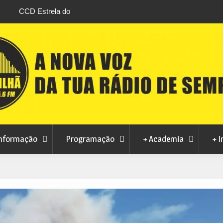
stival da
Feira Terras do Lince prepara futuro após edi
levou milhares de visitantes a Penamacor
nformação
Programação
+ Academia
+ I