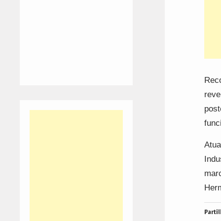
Reco
reve
post
func
Atua
Indu
marc
Her
Partil