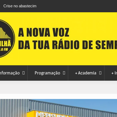
m Manteigas
Verão no Centro Histórico regressa à Covilhã
a ao consumo
agosto com estreia de Minta&The Brook Trou
nformação
Programação
+ Academia
+ I