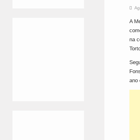
Ag
A Me
como
na c
Tort
Segu
Fons
ano 