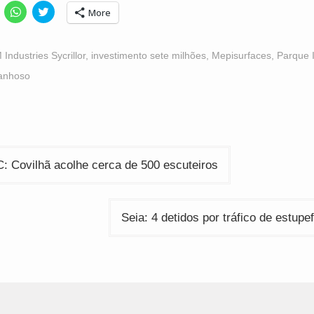
lick
Click
Click
More
o
to
to
hare
share
share
n
on
on
acebook
WhatsApp
Twitter
Opens
(Opens
(Opens
 Industries Sycrillor
,
investimento sete milhões
,
Mepisurfaces
,
Parque I
n
in
in
ew
new
new
anhoso
indow)
window)
window)
ção
 Covilhã acolhe cerca de 500 escuteiros
Seia: 4 detidos por tráfico de estupe