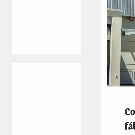
Co
fá