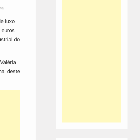
ra
e luxo
e euros
trial do
Valéria
nal deste