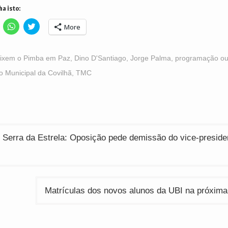
ha isto:
lick
Click
Click
More
o
to
to
hare
share
share
n
on
on
acebook
WhatsApp
Twitter
Opens
(Opens
(Opens
ixem o Pimba em Paz
,
Dino D'Santiago
,
Jorge Palma
,
programação ou
n
in
in
ew
new
new
o Municipal da Covilhã
,
TMC
indow)
window)
window)
ção
 Serra da Estrela: Oposição pede demissão do vice-preside
Matrículas dos novos alunos da UBI na próxim