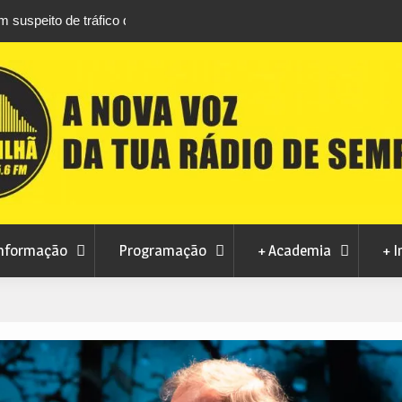
áfico de droga com
Unhais da Serra estreia Sound Sessions na p
fluvial este fim de semana
nformação
Programação
+ Academia
+ I