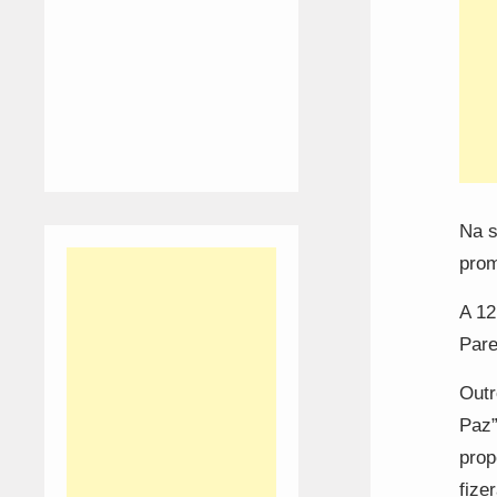
Na s
prom
A 12
Pare
Outr
Paz”
prop
fize