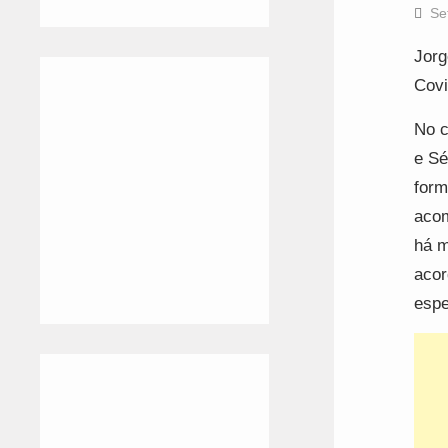
Se
Jorg
Covi
No c
e Sé
form
acom
há m
acor
espe