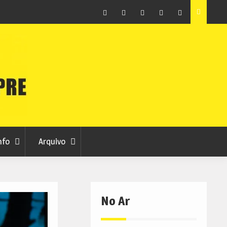
raia
Município de Belmonte alerta para tentativa de fraude
em nome da autarquia
Facebook
Instagram
Twitter
RSS
No
RCC
RCC
Ar
nfo
Arquivo
No Ar