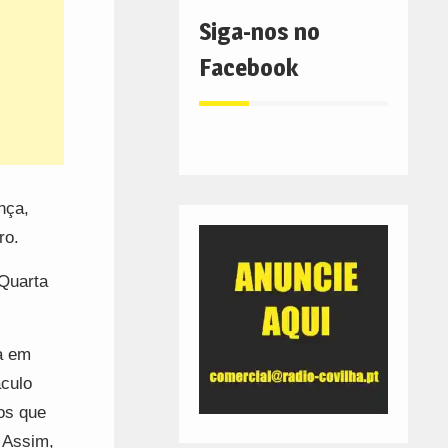
Siga-nos no
Facebook
nça,
ro.
Quarta
a em
áculo
os que
 Assim,