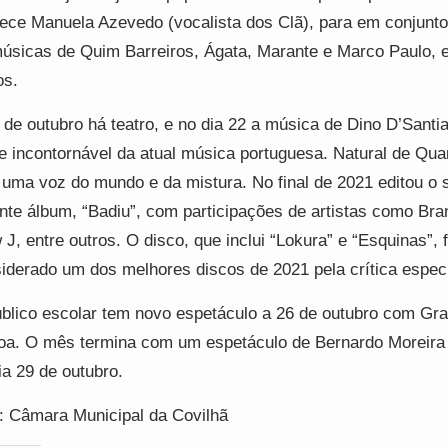
ece Manuela Azevedo (vocalista dos Clã), para em conjunto
úsicas de Quim Barreiros, Ágata, Marante e Marco Paulo, e
os.
 de outubro há teatro, e no dia 22 a música de Dino D’Santi
 incontornável da atual música portuguesa. Natural de Quar
 uma voz do mundo e da mistura. No final de 2021 editou o 
nte álbum, “Badiu”, com participações de artistas como Bra
 J, entre outros. O disco, que inclui “Lokura” e “Esquinas”, f
iderado um dos melhores discos de 2021 pela crítica especi
blico escolar tem novo espetáculo a 26 de outubro com Gr
a. O mês termina com um espetáculo de Bernardo Moreira 
ia 29 de outubro.
: Câmara Municipal da Covilhã