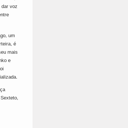
 dar voz
ntre
ago, um
teira, é
seu mais
nko e
oi
alizada.
aça
Sexteto,