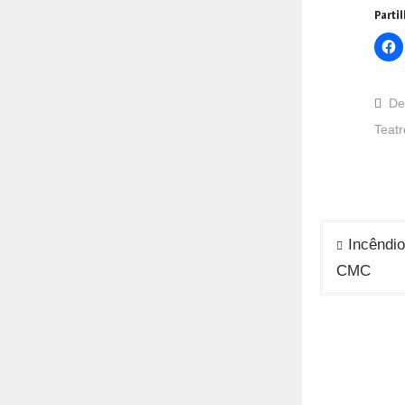
Partil
C
t
s
o
F
(
De
i
n
Teatr
w
Navega
Incêndio
de
CMC
artigos