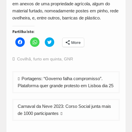
em anexos de uma propriedade agrícola, algum do
material furtado, nomeadamente postes em pinho, rede
ovelheira, e, entre outros, barricas de plástico.
Partilha isto:
Click
Click
Click
More
to
to
to
share
share
share
on
on
on
Facebook
WhatsApp
Twitter
Covilhã
,
furto em quinta
,
GNR
(Opens
(Opens
(Opens
in
in
in
new
new
new
window)
window)
window)
Navegação
Portagens: “Governo falha compromisso”.
de
Plataforma quer grande protesto em Lisboa dia 25
artigos
Carnaval da Neve 2023: Corso Social junta mais
de 1000 participantes