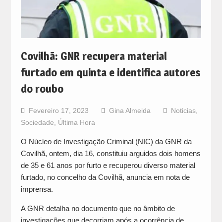
Covilhã: GNR recupera material
furtado em quinta e identifica autores
do roubo
Fevereiro 17, 2023
Gina Almeida
Noticias
,
Sociedade
,
Última Hora
O Núcleo de Investigação Criminal (NIC) da GNR da
Covilhã, ontem, dia 16, constituiu arguidos dois homens
de 35 e 61 anos por furto e recuperou diverso material
furtado, no concelho da Covilhã, anuncia em nota de
imprensa.
A GNR detalha no documento que no âmbito de
investigações que decorriam após a ocorrência de