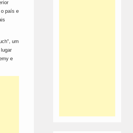
rior
 o país e
ais
uch”, um
 lugar
demy e