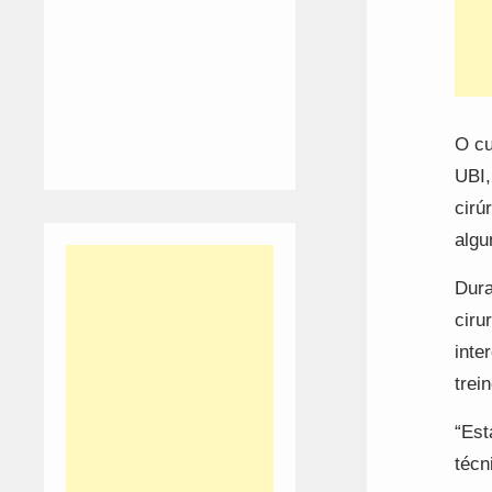
O cu
UBI,
cirú
algu
Dura
ciru
inte
trei
“Est
técn