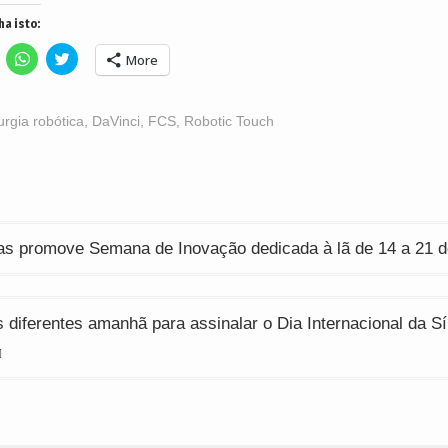
ha isto:
lick
Click
Click
More
o
to
to
hare
share
share
n
on
on
acebook
WhatsApp
Twitter
Opens
(Opens
(Opens
urgia robótica
,
DaVinci
,
FCS
,
Robotic Touch
n
in
in
ew
new
new
indow)
window)
window)
ção
as promove Semana de Inovação dedicada à lã de 14 a 21 
 diferentes amanhã para assinalar o Dia Internacional da 