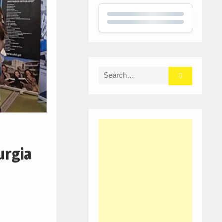
Search
for:
urgia