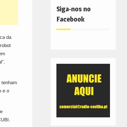
Siga-nos no
Facebook
ica da
robot
 em
l”.
e tenham
o e o
de
CUBI.