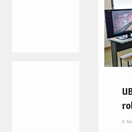
UB
ro
Ma