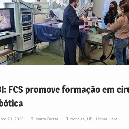
I: FCS promove formação em cir
bótica
rço 20, 2023
Marta Bessa
Noticias
,
UBI
,
Última Hora