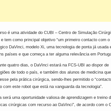
rso é uma atividade do CUBI – Centro de Simulação Cirúrg
 e tem como principal objetivo “um primeiro contacto com o 
rgico DaVinci, modelo Xi, uma tecnologia de ponta já usada
ns países e que começa a ter alguma relevância em Portuga
nte quatro dias, o DaVinci estará na FCS-UBI ao dispor de
rgiões de todo o país, e também dos alunos de medicina qu
resse pela prática cirúrgica, sendo-lhes permitido o “contact
no com este robot que está na vanguarda da tecnologia”.
a será uma oportunidade valiosa de aprendizagem e treino 
icas cirúrgicas com recurso ao DaVinci”, de acordo com o 