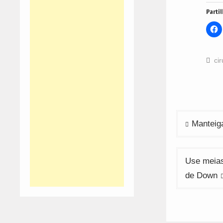
Partil
C
t
s
o
F
(
cir
i
n
w
Navega
Manteig
de
artigos
Use meias
de Down