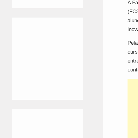
A Fa
(FCS
alun
inov
Pela
curs
entr
cont