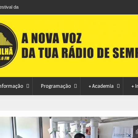
da
Feira Terras do Lince prepara futuro após edição que
levou milhares de visitantes a Penamacor
nformação
Programação
+ Academia
+ I