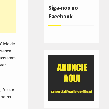
Siga-nos no
Facebook
Ciclo de
esença
passaram
ver
a
 frisa a
rta no