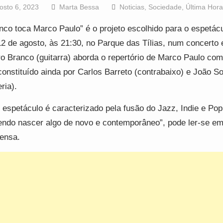
osto 6, 2023
Marta Bessa
Noticias
,
Sociedade
,
Última Hora
nco toca Marco Paulo” é o projeto escolhido para o espetác
12 de agosto, às 21:30, no Parque das Tílias, num concerto
o Branco (guitarra) aborda o repertório de Marco Paulo com
 constituído ainda por Carlos Barreto (contrabaixo) e João S
ria).
 espetáculo é caracterizado pela fusão do Jazz, Indie e Pop
endo nascer algo de novo e contemporâneo”, pode ler-se em
ensa.