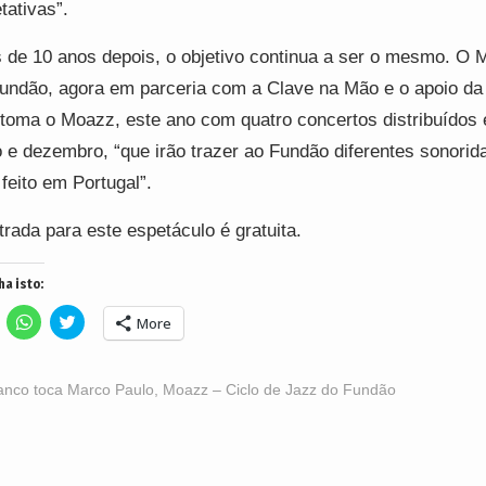
tativas”.
 de 10 anos depois, o objetivo continua a ser o mesmo. O M
undão, agora em parceria com a Clave na Mão e o apoio da
etoma o Moazz, este ano com quatro concertos distribuídos 
 e dezembro, “que irão trazer ao Fundão diferentes sonorid
 feito em Portugal”.
trada para este espetáculo é gratuita.
ha isto:
lick
Click
Click
More
o
to
to
hare
share
share
n
on
on
acebook
WhatsApp
Twitter
Opens
(Opens
(Opens
anco toca Marco Paulo
,
Moazz – Ciclo de Jazz do Fundão
n
in
in
ew
new
new
indow)
window)
window)