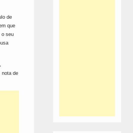
ulo de
 em que
 o seu
ousa
,
 nota de