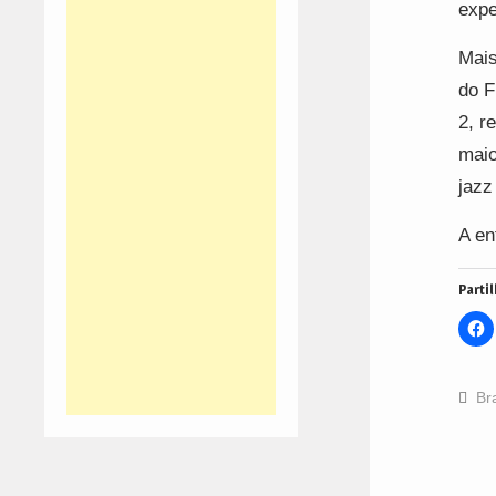
expe
Mais
do F
2, r
maio
jazz
A en
Partil
C
t
s
o
F
(
Br
i
n
w