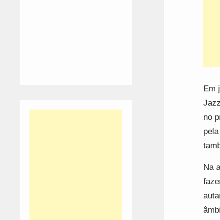
Em j
Jazz
no p
pela
tamb
Na a
faze
auta
âmbi