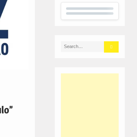
Search
for:
lo”