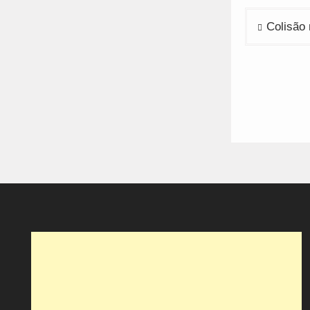
Navega
Colisão 
de
artigos