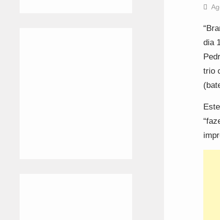
Ag
“Bra
dia 
Pedr
trio
(bate
Este
“faz
impr