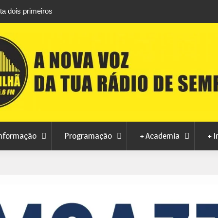
is primeiros
Atletas do Clube de Desportos de Combate 
conquistam três títulos europeus de Brazilian 
nformação
Programação
+ Academia
+ I