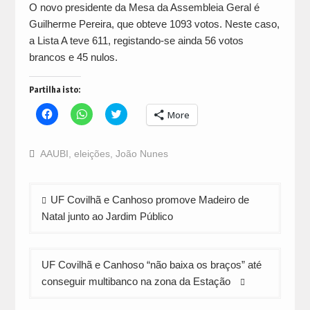
O novo presidente da Mesa da Assembleia Geral é
Guilherme Pereira, que obteve 1093 votos. Neste caso,
a Lista A teve 611, registando-se ainda 56 votos
brancos e 45 nulos.
Partilha isto:
Click
Click
Click
More
to
to
to
share
share
share
on
on
on
Facebook
WhatsApp
Twitter
AAUBI
,
eleições
,
João Nunes
(Opens
(Opens
(Opens
in
in
in
new
new
new
window)
window)
window)
Navegação
UF Covilhã e Canhoso promove Madeiro de
de
Natal junto ao Jardim Público
artigos
UF Covilhã e Canhoso “não baixa os braços” até
conseguir multibanco na zona da Estação