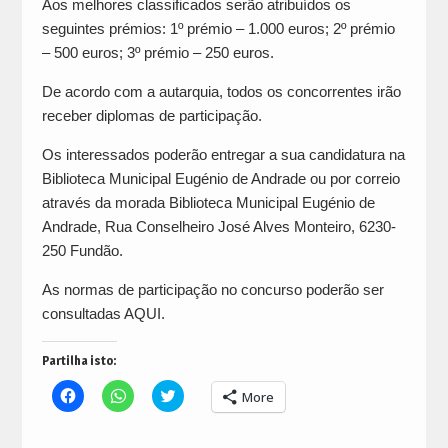
Aos melhores classificados serão atribuídos os
seguintes prémios: 1º prémio – 1.000 euros; 2º prémio
– 500 euros; 3º prémio – 250 euros.
De acordo com a autarquia, todos os concorrentes irão
receber diplomas de participação.
Os interessados poderão entregar a sua candidatura na
Biblioteca Municipal Eugénio de Andrade ou por correio
através da morada Biblioteca Municipal Eugénio de
Andrade, Rua Conselheiro José Alves Monteiro, 6230-
250 Fundão.
As normas de participação no concurso poderão ser
consultadas AQUI.
Partilha isto:
Click
Click
Click
More
to
to
to
share
share
share
on
on
on
Facebook
WhatsApp
Twitter