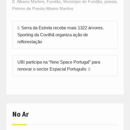
Albano Martins
,
Fundão
,
Município do Fundão
,
poesia
,
(Opens
(Opens
(Opens
in
in
in
Prémio de Poesia Albano Martins
new
new
new
window)
window)
window)
Navegação
Serra da Estrela recebe mais 1322 árvores.
de
Sporting da Covilhã organiza ação de
artigos
reflorestação
UBI participa na “New Space Portugal” para
renovar o sector Espacial Português
No Ar