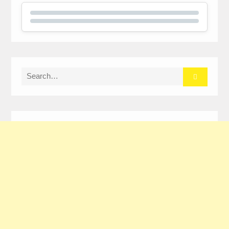
Search
for: