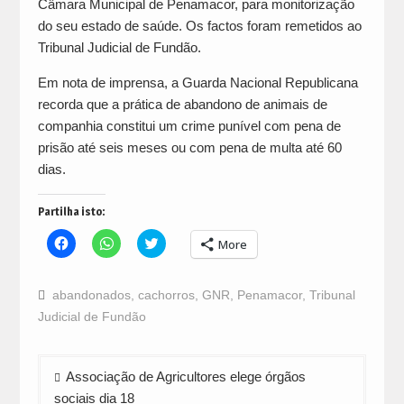
Câmara Municipal de Penamacor, para monitorização
do seu estado de saúde. Os factos foram remetidos ao
Tribunal Judicial de Fundão.
Em nota de imprensa, a Guarda Nacional Republicana
recorda que a prática de abandono de animais de
companhia constitui um crime punível com pena de
prisão até seis meses ou com pena de multa até 60
dias.
Partilha isto:
Click
Click
Click
More
to
to
to
share
share
share
on
on
on
Facebook
WhatsApp
Twitter
abandonados
,
cachorros
,
GNR
,
Penamacor
,
Tribunal
(Opens
(Opens
(Opens
in
in
in
Judicial de Fundão
new
new
new
window)
window)
window)
Navegação
Associação de Agricultores elege órgãos
de
sociais dia 18