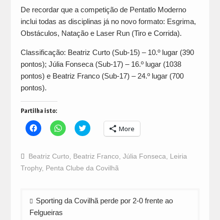
De recordar que a competição de Pentatlo Moderno
inclui todas as disciplinas já no novo formato: Esgrima,
Obstáculos, Natação e Laser Run (Tiro e Corrida).
Classificação: Beatriz Curto (Sub-15) – 10.º lugar (390
pontos); Júlia Fonseca (Sub-17) – 16.º lugar (1038
pontos) e Beatriz Franco (Sub-17) – 24.º lugar (700
pontos).
Partilha isto:
Click
Click
Click
More
to
to
to
share
share
share
on
on
on
Facebook
WhatsApp
Twitter
Beatriz Curto
,
Beatriz Franco
,
Júlia Fonseca
,
Leiria
(Opens
(Opens
(Opens
in
in
in
Trophy
,
Penta Clube da Covilhã
new
new
new
window)
window)
window)
Navegação
Sporting da Covilhã perde por 2-0 frente ao
de
Felgueiras