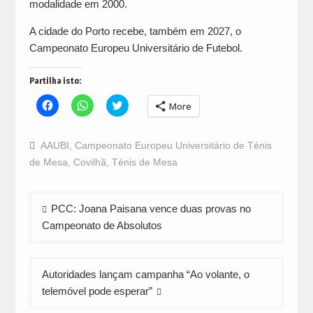
modalidade em 2000.
A cidade do Porto recebe, também em 2027, o
Campeonato Europeu Universitário de Futebol.
Partilha isto:
Click
Click
Click
More
to
to
to
share
share
share
on
on
on
Facebook
WhatsApp
Twitter
AAUBI
,
Campeonato Europeu Universitário de Ténis
(Opens
(Opens
(Opens
in
in
in
de Mesa
,
Covilhã
,
Ténis de Mesa
new
new
new
window)
window)
window)
Navegação
PCC: Joana Paisana vence duas provas no
de
Campeonato de Absolutos
artigos
Autoridades lançam campanha “Ao volante, o
telemóvel pode esperar”