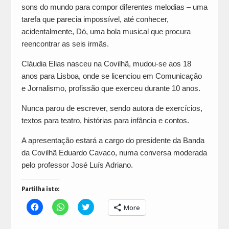
sons do mundo para compor diferentes melodias – uma
tarefa que parecia impossível, até conhecer,
acidentalmente, Dó, uma bola musical que procura
reencontrar as seis irmãs.
Cláudia Elias nasceu na Covilhã, mudou-se aos 18
anos para Lisboa, onde se licenciou em Comunicação
e Jornalismo, profissão que exerceu durante 10 anos.
Nunca parou de escrever, sendo autora de exercícios,
textos para teatro, histórias para infância e contos.
A apresentação estará a cargo do presidente da Banda
da Covilhã Eduardo Cavaco, numa conversa moderada
pelo professor José Luís Adriano.
Partilha isto:
Click
Click
Click
More
to
to
to
share
share
share
on
on
on