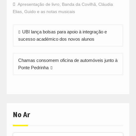
Facebook
WhatsApp
Twitter
Apresentação de livro
,
Banda da Covilhã
,
Cláudia
(Opens
(Opens
(Opens
in
in
in
Elias
,
Guido e as notas musicais
new
new
new
window)
window)
window)
Navegação
UBI lança bolsas para apoio à integração e
de
sucesso académico dos novos alunos
artigos
Chamas consomem oficina de automóveis junto à
Ponte Pedrinha
No Ar