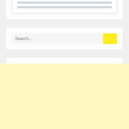
Search
for: