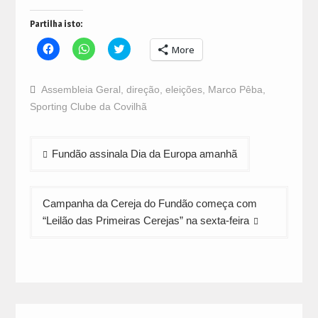
Partilha isto:
Click
Click
Click
More
to
to
to
share
share
share
on
on
on
Facebook
WhatsApp
Twitter
Assembleia Geral
,
direção
,
eleições
,
Marco Pêba
,
(Opens
(Opens
(Opens
in
in
in
Sporting Clube da Covilhã
new
new
new
window)
window)
window)
Navegação
Fundão assinala Dia da Europa amanhã
de
artigos
Campanha da Cereja do Fundão começa com
“Leilão das Primeiras Cerejas” na sexta-feira