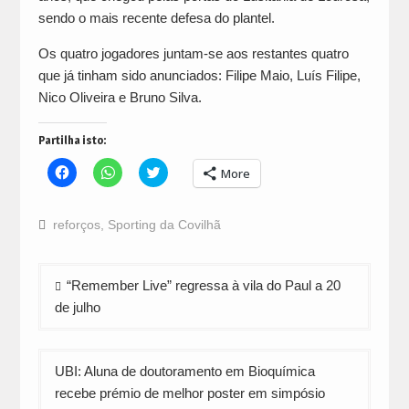
sendo o mais recente defesa do plantel.
Os quatro jogadores juntam-se aos restantes quatro
que já tinham sido anunciados: Filipe Maio, Luís Filipe,
Nico Oliveira e Bruno Silva.
Partilha isto:
Click
Click
Click
More
to
to
to
share
share
share
on
on
on
Facebook
WhatsApp
Twitter
reforços
,
Sporting da Covilhã
(Opens
(Opens
(Opens
in
in
in
new
new
new
window)
window)
window)
Navegação
“Remember Live” regressa à vila do Paul a 20
de
de julho
artigos
UBI: Aluna de doutoramento em Bioquímica
recebe prémio de melhor poster em simpósio