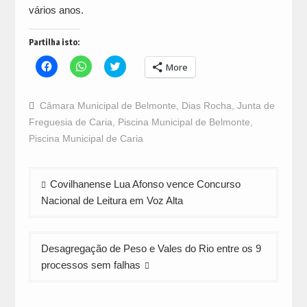
vários anos.
Partilha isto:
Click
Click
Click
More
to
to
to
share
share
share
on
on
on
Facebook
WhatsApp
Twitter
Câmara Municipal de Belmonte
,
Dias Rocha
,
Junta de
(Opens
(Opens
(Opens
in
in
in
Freguesia de Caria
,
Piscina Municipal de Belmonte
,
new
new
new
window)
window)
window)
Piscina Municipal de Caria
Navegação
Covilhanense Lua Afonso vence Concurso
de
Nacional de Leitura em Voz Alta
artigos
Desagregação de Peso e Vales do Rio entre os 9
processos sem falhas