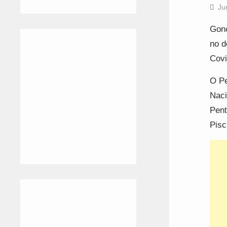
Ju
Gonç
no d
Covi
O Pe
Naci
Pent
Pisc