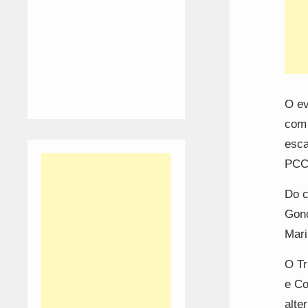
O ev
com 
esca
PCC 
Do c
Gonç
Mari
O Tr
e Co
alte