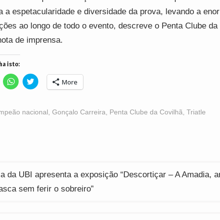
a a espetacularidade e diversidade da prova, levando a eno
ões ao longo de todo o evento, descreve o Penta Clube da
ota de imprensa.
ha isto:
lick
Click
Click
More
o
to
to
hare
share
share
n
on
on
acebook
WhatsApp
Twitter
Opens
(Opens
(Opens
mpeão nacional
,
Gonçalo Carreira
,
Penta Clube da Covilhã
,
Triatle
n
in
in
ew
new
new
indow)
window)
window)
ção
ca da UBI apresenta a exposição “Descortiçar – A Amadia, a
casca sem ferir o sobreiro”