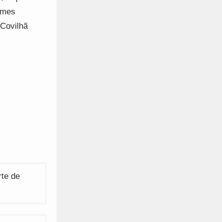
rmes
 Covilhã
rte de