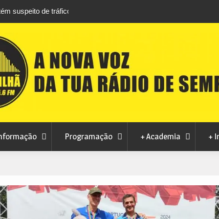
áfico de droga com
Unhais da Serra estreia Sound Sessions na p
fluvial este fim de semana
nformação
Programação
+ Academia
+ I