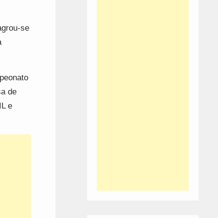
agrou-se
a
mpeonato
sa de
IL e