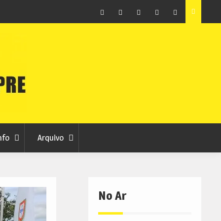
raia
Município de Belmonte alerta para tentativa de fraude
em nome da autarquia
Facebook
Instagram
Twitter
RSS
No
RCC
RCC
Ar
nfo
Arquivo
No Ar