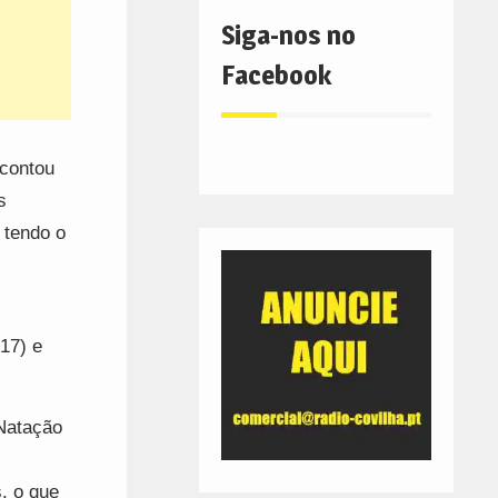
Siga-nos no
Facebook
contou
s
 tendo o
 17) e
 Natação
s, o que