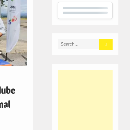
Search
for:
lube
nal