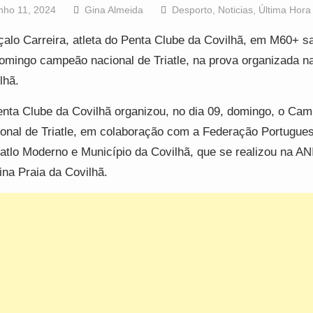
nho 11, 2024
Gina Almeida
Desporto
,
Noticias
,
Última Hora
alo Carreira, atleta do Penta Clube da Covilhã, em M60+ s
omingo campeão nacional de Triatle, na prova organizada n
lhã.
nta Clube da Covilhã organizou, no dia 09, domingo, o Ca
onal de Triatle, em colaboração com a Federação Portugue
atlo Moderno e Município da Covilhã, que se realizou na AN
ina Praia da Covilhã.