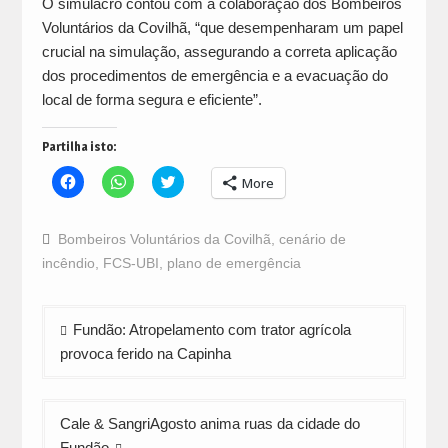
O simulacro contou com a colaboração dos Bombeiros
Voluntários da Covilhã, “que desempenharam um papel
crucial na simulação, assegurando a correta aplicação
dos procedimentos de emergência e a evacuação do
local de forma segura e eficiente”.
Partilha isto:
Click
Click
Click
More
to
to
to
share
share
share
on
on
on
Facebook
WhatsApp
Twitter
Bombeiros Voluntários da Covilhã
,
cenário de
(Opens
(Opens
(Opens
in
in
in
incêndio
,
FCS-UBI
,
plano de emergência
new
new
new
window)
window)
window)
Navegação
Fundão: Atropelamento com trator agrícola
de
provoca ferido na Capinha
artigos
Cale & SangriAgosto anima ruas da cidade do
Fundão