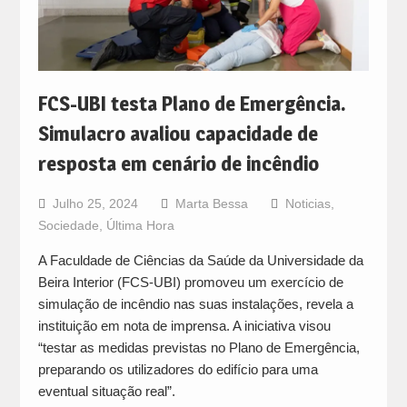
FCS-UBI testa Plano de Emergência.
Simulacro avaliou capacidade de
resposta em cenário de incêndio
Julho 25, 2024
Marta Bessa
Noticias
,
Sociedade
,
Última Hora
A Faculdade de Ciências da Saúde da Universidade da
Beira Interior (FCS-UBI) promoveu um exercício de
simulação de incêndio nas suas instalações, revela a
instituição em nota de imprensa. A iniciativa visou
“testar as medidas previstas no Plano de Emergência,
preparando os utilizadores do edifício para uma
eventual situação real”.