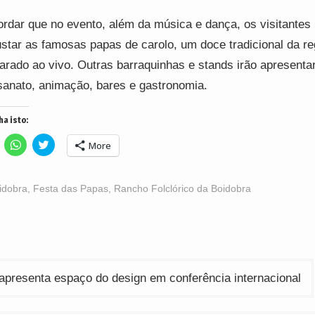
rdar que no evento, além da música e dança, os visitantes
star as famosas papas de carolo, um doce tradicional da re
arado ao vivo. Outras barraquinhas e stands irão apresenta
sanato, animação, bares e gastronomia.
ha isto:
lick
Click
Click
More
o
to
to
hare
share
share
n
on
on
acebook
WhatsApp
Twitter
Opens
(Opens
(Opens
idobra
,
Festa das Papas
,
Rancho Folclórico da Boidobra
n
in
in
ew
new
new
indow)
window)
window)
ção
apresenta espaço do design em conferência internacional