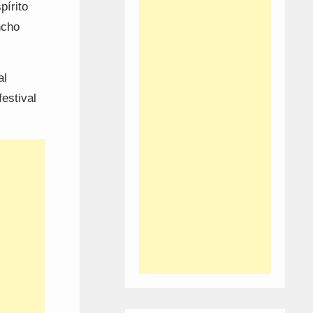
pírito
ncho
al
estival