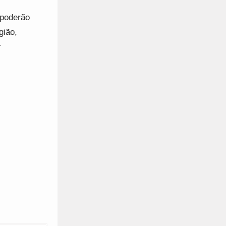
 poderão
gião,
r