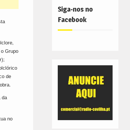
Siga-nos no
Facebook
sta
lclore,
 o Grupo
r);
lclórico
ico de
obra.
a da
tua no