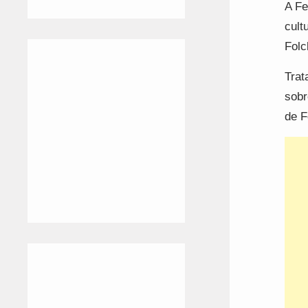
A Fe
cult
Folc
Trat
sobr
de F