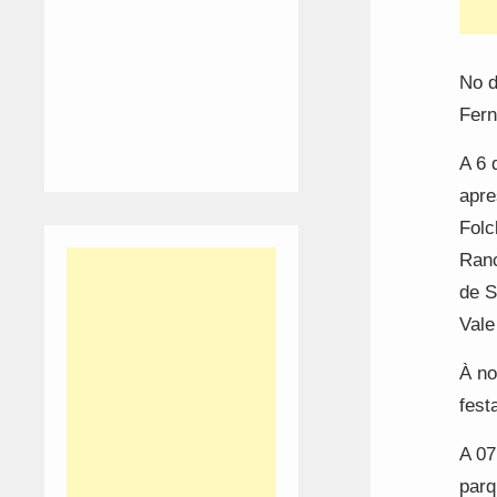
No d
Fer
A 6 
apre
Folc
Ranc
de S
Vale
À no
fest
A 07
parq