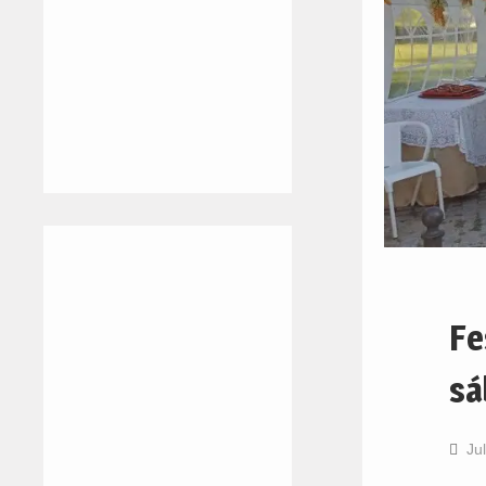
Fe
sá
Ju