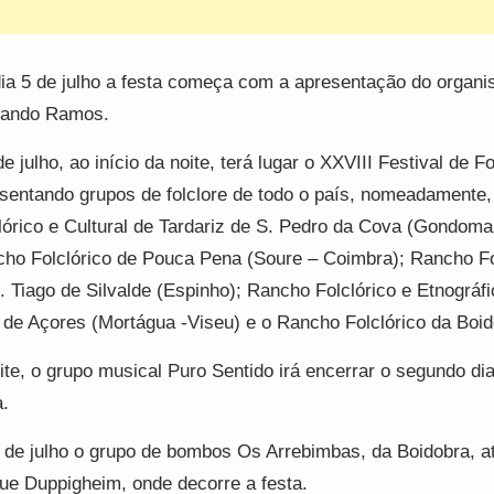
ia 5 de julho a festa começa com a apresentação do organi
nando Ramos.
de julho, ao início da noite, terá lugar o XXVIII Festival de Fo
sentando grupos de folclore de todo o país, nomeadamente,
lórico e Cultural de Tardariz de S. Pedro da Cova (Gondoma
ho Folclórico de Pouca Pena (Soure – Coimbra); Rancho Fo
. Tiago de Silvalde (Espinho); Rancho Folclórico e Etnográf
 de Açores (Mortágua -Viseu) e o Rancho Folclórico da Boid
ite, o grupo musical Puro Sentido irá encerrar o segundo di
a.
 de julho o grupo de bombos Os Arrebimbas, da Boidobra, a
ue Duppigheim, onde decorre a festa.