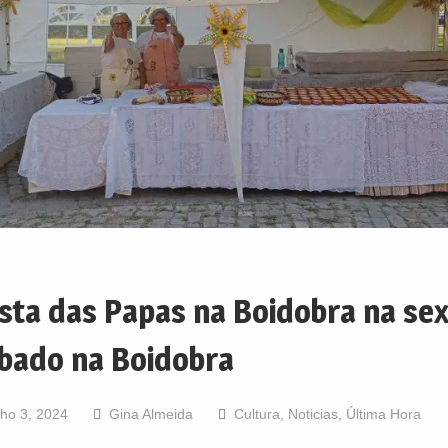
sta das Papas na Boidobra na sex
bado na Boidobra
lho 3, 2024
Gina Almeida
Cultura
,
Noticias
,
Última Hora