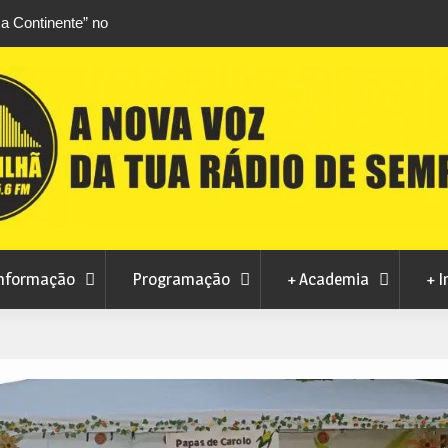
 no abastecimento de água em Manteigas
Verão no Centro
passada, mas autarquia apela ao consumo
agosto com estr
nsável
nformação
Programação
+ Academia
+ I