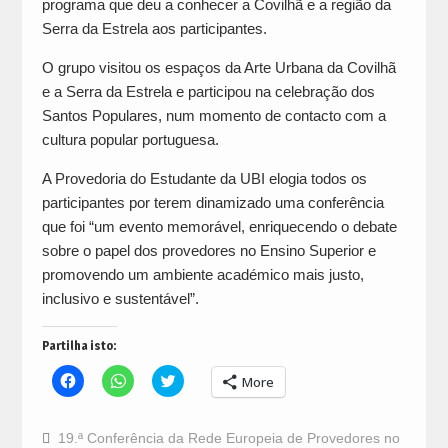
programa que deu a conhecer a Covilhã e a região da
Serra da Estrela aos participantes.
O grupo visitou os espaços da Arte Urbana da Covilhã
e a Serra da Estrela e participou na celebração dos
Santos Populares, num momento de contacto com a
cultura popular portuguesa.
A Provedoria do Estudante da UBI elogia todos os
participantes por terem dinamizado uma conferência
que foi “um evento memorável, enriquecendo o debate
sobre o papel dos provedores no Ensino Superior e
promovendo um ambiente académico mais justo,
inclusivo e sustentável”.
Partilha isto:
Click
Click
Click
More
to
to
to
share
share
share
on
on
on
Facebook
WhatsApp
Twitter
19.ª Conferência da Rede Europeia de Provedores no
(Opens
(Opens
(Opens