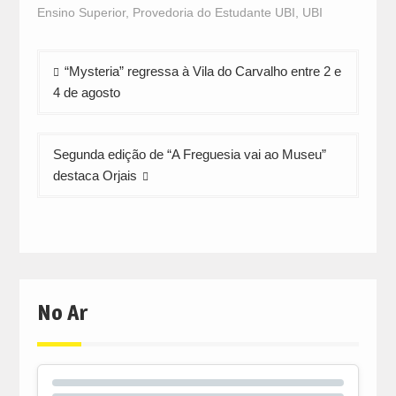
in
in
in
Ensino Superior
,
Provedoria do Estudante UBI
,
UBI
new
new
new
window)
window)
window)
Navegação
“Mysteria” regressa à Vila do Carvalho entre 2 e
de
4 de agosto
artigos
Segunda edição de “A Freguesia vai ao Museu”
destaca Orjais
No Ar