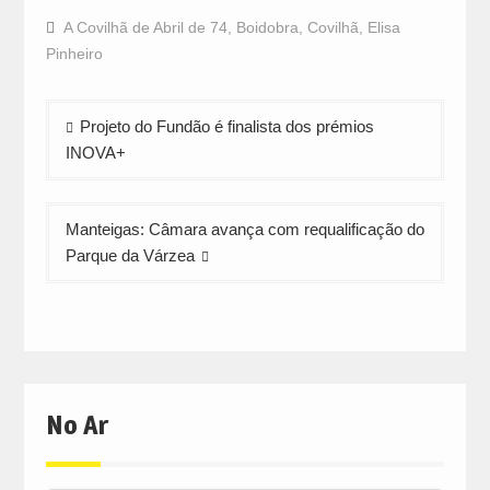
on
on
on
Facebook
WhatsApp
Twitter
A Covilhã de Abril de 74
,
Boidobra
,
Covilhã
,
Elisa
(Opens
(Opens
(Opens
in
in
in
Pinheiro
new
new
new
window)
window)
window)
Navegação
Projeto do Fundão é finalista dos prémios
de
INOVA+
artigos
Manteigas: Câmara avança com requalificação do
Parque da Várzea
No Ar