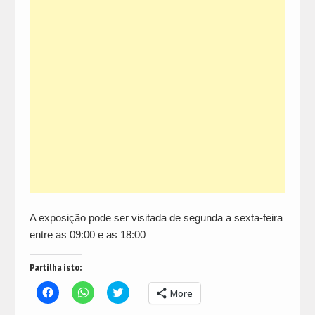
A exposição pode ser visitada de segunda a sexta-feira
entre as 09:00 e as 18:00
Partilha isto:
Click
Click
Click
More
to
to
to
share
share
share