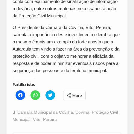
conta com equipamento de sinalização de informação
rodoviária, entre outros materiais necessários à ação
da Proteção Civil Municipal.
O Presidente da Câmara da Covilhã, Vítor Pereira,
salienta a importância deste investimento e lembra que
o mesmo é mais um exemplo da forte aposta que a
Autarquia tem vindo a fazer na área da prevenção e da
proteção civil, com o objetivo melhorar a eficácia da
resposta e de poder minimizar eventuais riscos para a
segurança das pessoas e do território municipal.
Partilha isto:
Click
Click
Click
More
to
to
to
share
share
share
on
on
on
Facebook
WhatsApp
Twitter
Câmara Municipal da Covilhã
,
Covilhã
,
Proteção Civil
(Opens
(Opens
(Opens
in
in
in
Municipal
,
Vítor Pereira
new
new
new
window)
window)
window)