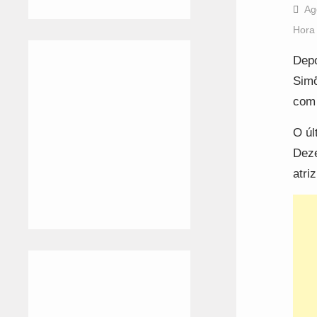
Ag
Hora
Depo
Simõ
com 
O úl
Deze
atri