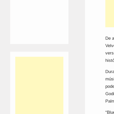
De a
Velv
vers
hist
Dura
músi
pode
Godi
Palm
“Blu