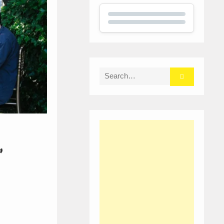
Search
for:
”