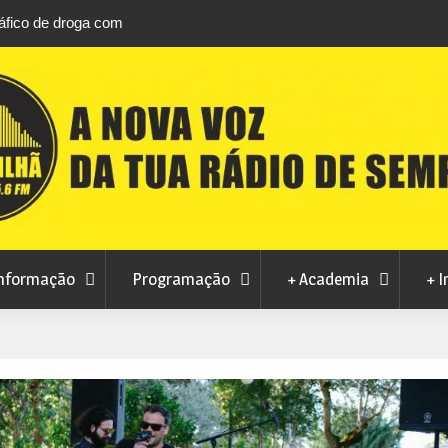
áfico de droga com
Unhais da Serra estreia Sound Sessions na p
fluvial este fim de semana
nformação
Programação
+ Academia
+ I