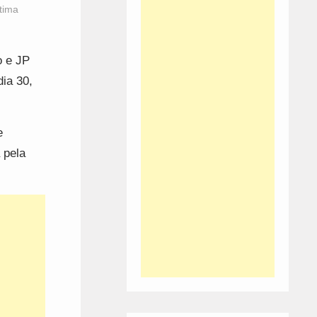
tima
o e JP
dia 30,
e
 pela