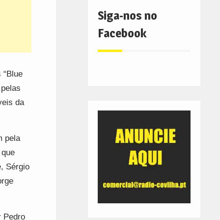
Siga-nos no
Facebook
 “Blue
 pelas
veis da
m pela
 que
, Sérgio
orge
r Pedro