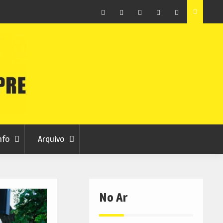
raia
Município de Belmonte alerta para tentativa de fraude
em nome da autarquia
Facebook
Instagram
Twitter
RSS
No
RCC
RCC
Ar
nfo
Arquivo
No Ar