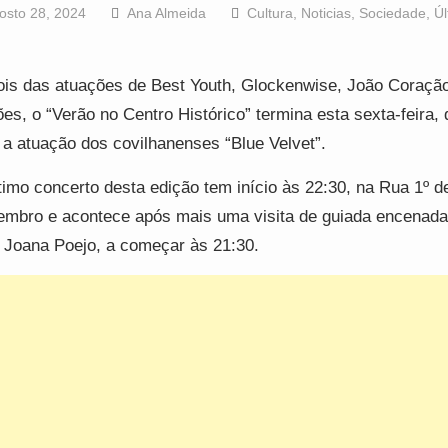
osto 28, 2024
Ana Almeida
Cultura
,
Noticias
,
Sociedade
,
Úl
is das atuações de Best Youth, Glockenwise, João Coraçã
es, o “Verão no Centro Histórico” termina esta sexta-feira, 
a atuação dos covilhanenses “Blue Velvet”.
timo concerto desta edição tem início às 22:30, na Rua 1º d
mbro e acontece após mais uma visita de guiada encenada
z Joana Poejo, a começar às 21:30.