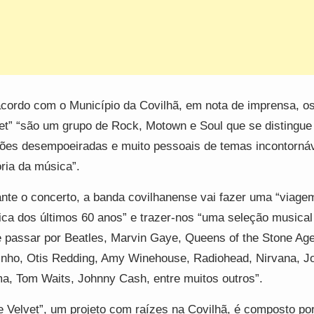
cordo com o Município da Covilhã, em nota de imprensa, os
et” “são um grupo de Rock, Motown e Soul que se distingue
ões desempoeiradas e muito pessoais de temas incontorná
ória da música”.
nte o concerto, a banda covilhanense vai fazer uma “viage
ca dos últimos 60 anos” e trazer-nos “uma seleção musical
 passar por Beatles, Marvin Gaye, Queens of the Stone Age
nho, Otis Redding, Amy Winehouse, Radiohead, Nirvana, J
a, Tom Waits, Johnny Cash, entre muitos outros”.
e Velvet”, um projeto com raízes na Covilhã, é composto po