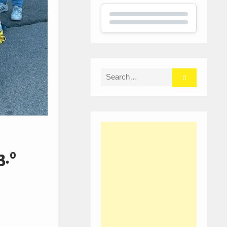
Search
for:
3.º