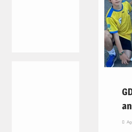
GD
an
Ag