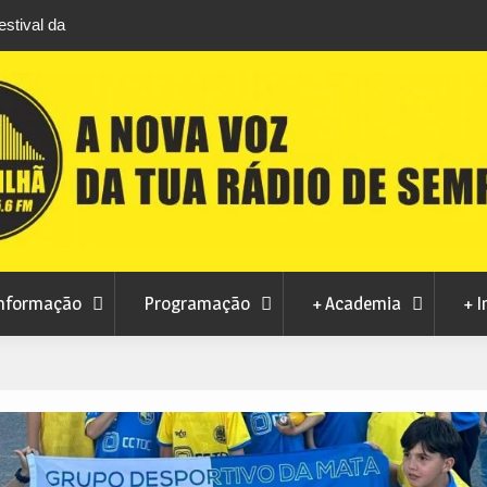
stival da
Feira Terras do Lince prepara futuro após edi
levou milhares de visitantes a Penamacor
nformação
Programação
+ Academia
+ I