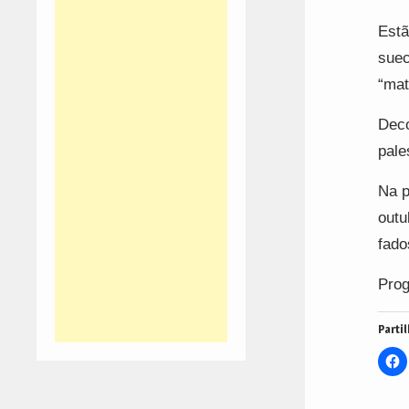
Estã
suec
“mat
Deco
pale
Na p
outu
fado
Pro
Partil
C
t
s
o
F