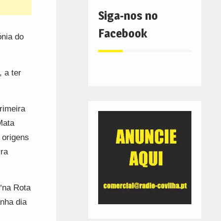
Siga-nos no
Facebook
ónia do
 a ter
rimeira
Mata
 origens
ra
“na Rota
nha dia