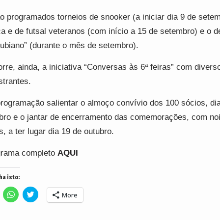
o programados torneios de snooker (a iniciar dia 9 de setem
a e de futsal veteranos (com início a 15 de setembro) e o de
ubiano” (durante o mês de setembro).
rre, ainda, a iniciativa “Conversas às 6ª feiras” com divers
strantes.
rogramação salientar o almoço convívio dos 100 sócios, di
bro e o jantar de encerramento das comemorações, com noi
s, a ter lugar dia 19 de outubro.
grama completo
AQUI
ha isto:
lick
Click
Click
More
o
to
to
hare
share
share
n
on
on
acebook
WhatsApp
Twitter