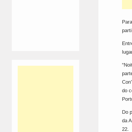
Para
part
Entr
luga
“Noi
part
Con’
do c
Port
Do p
da A
22.