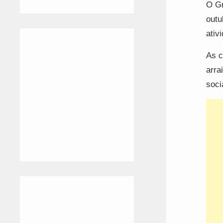
O Gr
outu
ativ
As c
arra
soci