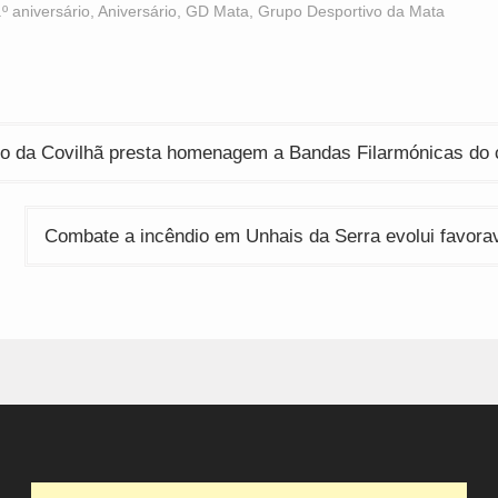
Opens
(Opens
(Opens
.º aniversário
,
Aniversário
,
GD Mata
,
Grupo Desportivo da Mata
n
in
in
ew
new
new
indow)
window)
window)
ção
io da Covilhã presta homenagem a Bandas Filarmónicas do 
Combate a incêndio em Unhais da Serra evolui favora