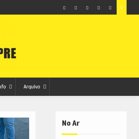
ção que
Covilhã avança com a desmaterialização do Arquivo
Municipal
Facebook
Instagram
Twitter
RSS
No
RCC
RCC
Ar
nfo
Arquivo
No Ar