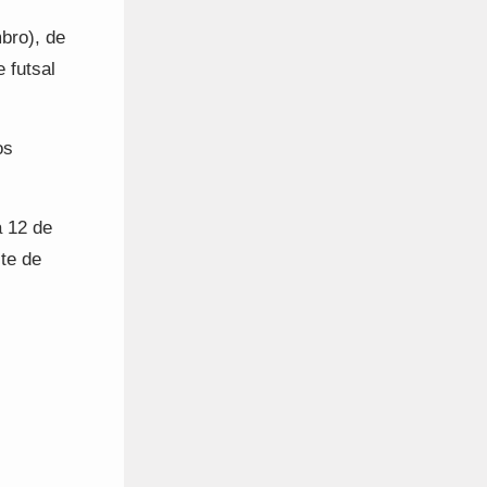
bro), de
 futsal
os
a 12 de
te de