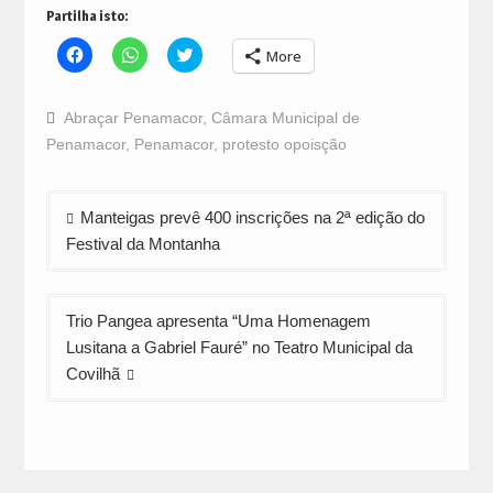
Partilha isto:
Click
Click
Click
More
to
to
to
share
share
share
on
on
on
Facebook
WhatsApp
Twitter
Abraçar Penamacor
,
Câmara Municipal de
(Opens
(Opens
(Opens
in
in
in
Penamacor
,
Penamacor
,
protesto opoisção
new
new
new
window)
window)
window)
Navegação
Manteigas prevê 400 inscrições na 2ª edição do
de
Festival da Montanha
artigos
Trio Pangea apresenta “Uma Homenagem
Lusitana a Gabriel Fauré” no Teatro Municipal da
Covilhã