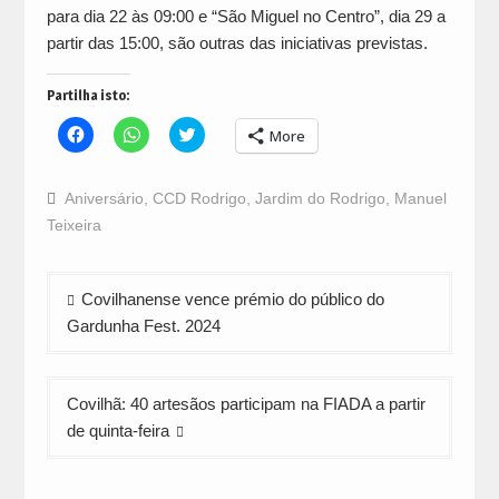
para dia 22 às 09:00 e “São Miguel no Centro”, dia 29 a
partir das 15:00, são outras das iniciativas previstas.
Partilha isto:
Click
Click
Click
More
to
to
to
share
share
share
on
on
on
Facebook
WhatsApp
Twitter
Aniversário
,
CCD Rodrigo
,
Jardim do Rodrigo
,
Manuel
(Opens
(Opens
(Opens
in
in
in
Teixeira
new
new
new
window)
window)
window)
Navegação
Covilhanense vence prémio do público do
de
Gardunha Fest. 2024
artigos
Covilhã: 40 artesãos participam na FIADA a partir
de quinta-feira